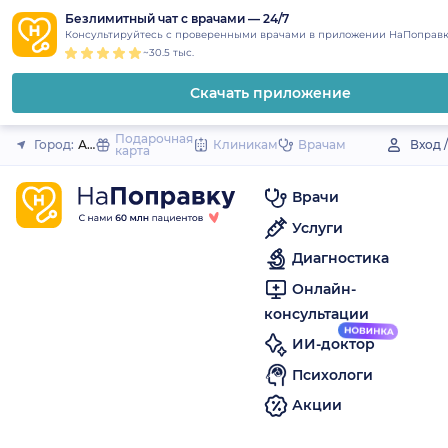
1
2
3
4
5
to
Безлимитный чат с врачами — 24/7
Закрыть
Консультируйтесь с проверенными врачами в приложении НаПоправк
content
~30.5 тыс.
Скачать приложение
Подарочная
Город:
Анива
Клиникам
Врачам
Вход 
карта
Врачи
Услуги
Диагностика
Онлайн-
консультации
ИИ-доктор
Психологи
Акции