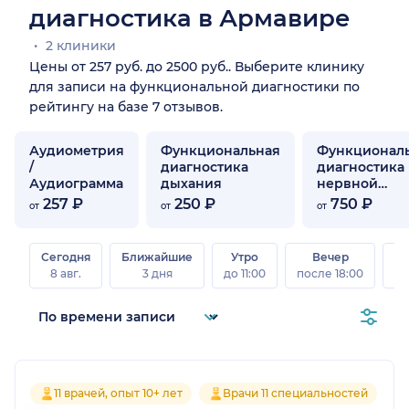
диагностика в Армавире
2 клиники
Цены от 257 руб. до 2500 руб.. Выберите клинику
для записи на функциональной диагностики по
рейтингу на базе 7 отзывов.
Аудиометрия
Функциональная
Функционал
/
диагностика
диагностика
Аудиограмма
дыхания
нервной
системы
257 ₽
250 ₽
750 ₽
от
от
от
Сегодня
Ближайшие
Утро
Вечер
В
8 авг.
3 дня
до 11:00
после 18:00
8 а
11 врачей, опыт 10+ лет
Врачи 11 специальностей