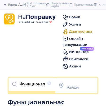
to
НаПоправку
Подарочная
Город:
Армавир
Приложение
Кли
Плюс
карта
Закрыть
content
Врачи
Услуги
Диагностика
Онлайн-
консультации
ИИ-доктор
Психологи
Акции
Очистить
Функциональная