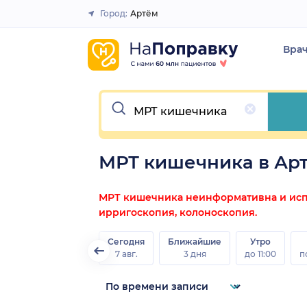
Город:
Артём
Закрыть
Вра
Очистить
МРТ кишечника в Ар
МРТ кишечника неинформативна и испо
ирригоскопия, колоноскопия.
Сегодня
Ближайшие
Утро
7 авг.
3 дня
до 11:00
п