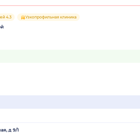
ей 4.3
Узкопрофильная клиника
ой
я, д 9/1