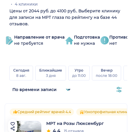
4 клиники
Цены от 2044 руб. до 4100 руб.. Выберите клинику
для записи на МРТ глаза по рейтингу на базе 44
отзывов.
Направление от врача
Подготовка
Противоп
не требуется
не нужна
нет
Сегодня
Ближайшие
Утро
Вечер
В
8 авг.
3 дня
до 11:00
после 18:00
8 а
Средний рейтинг врачей 4.4
Узкопрофильная клиник
МРТ на Розы Люксембург
4.4
15 отзывов