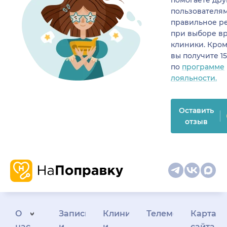
пользователя
правильное р
при выборе в
клиники. Кром
вы получите 1
по
программе
лояльности.
Оставить
отзыв
О
Запись
Клиникам
Телемедицина
Карта
нас
и
и
сайта