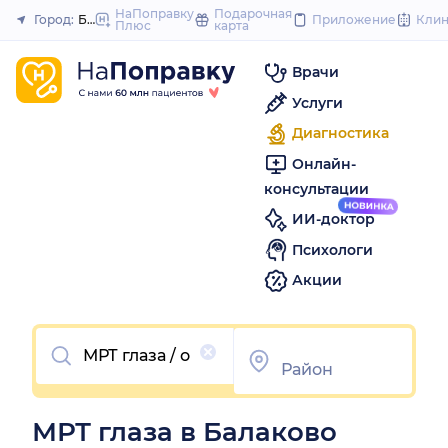
to
НаПоправку
Подарочная
Город:
Балаково
Приложение
Кли
Плюс
карта
Закрыть
content
Врачи
Услуги
Диагностика
Онлайн-
консультации
ИИ-доктор
Психологи
Акции
Очистить
МРТ глаза в Балаково