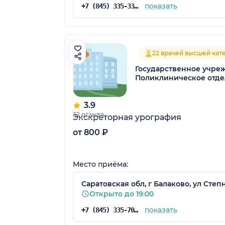
показать
+7 (845) 335-33-10
22 врачей высшей кат
Государственное учре
Поликлиническое отд
3.9
32 отзыва
Экскреторная урография
от 800 ₽
Место приёма:
Саратовская обл, г Балаково, ул Степн
Открыто до 19:00
показать
+7 (845) 335-70-20