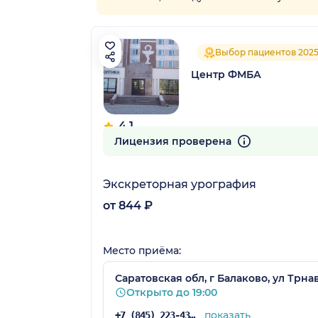
Выбор пациентов 202
Центр ФМБА
4.1
89 отзывов
Лицензия проверена
Экскреторная урография
от 844 ₽
Место приёма:
Саратовская обл, г Балаково, ул Трнав
Открыто до 19:00
показать
+7 (845) 223-43-46