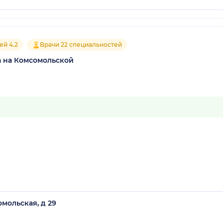
ей 4.2
Врачи 22 специальностей
 на Комсомольской
омольская, д 29