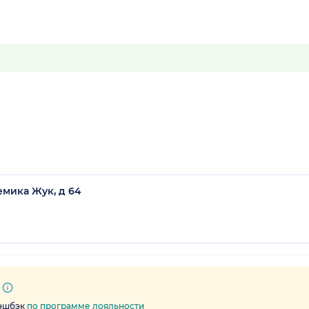
емика Жук, д 64
кэшбэк
по программе лояльности