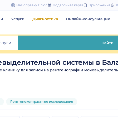
to
НаПоправку Плюс
Подарочная карта
Приложение
content
чи
Услуги
Диагностика
Онлайн-консультации
Найти
евыделительной системы в Бал
ите клинику для записи на рентгенографии мочевыделитель
Рентгеноконтрастные исследования