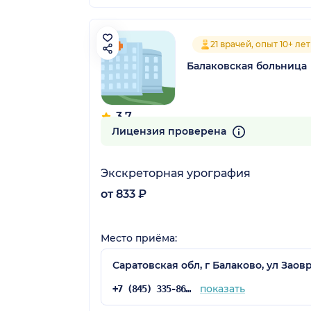
21 врачей, опыт 10+ лет
Балаковская больница
3.7
11 отзывов
Лицензия проверена
Экскреторная урография
от 833 ₽
Место приёма:
Саратовская обл, г Балаково, ул Заовр
показать
+7 (845) 335-86-63