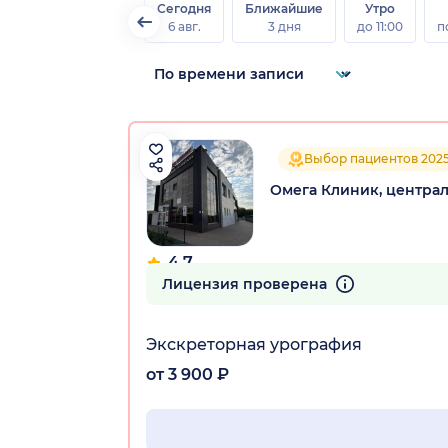
Сегодня
Ближайшие
Утро
6 авг.
3 дня
до 11:00
п
Выбор пациентов 202
Омега Клиник, центра
4.7
322 отзыва
Лицензия проверена
Экскреторная урография
от 3 900 ₽