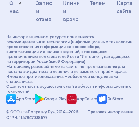
О
Запись
Клиникам
Телемедицина
Карта
нас
и
и
сайта
отзывы
врачам
На информационном ресурсе применяются
рекомендательные технологии (информационные технологии
предоставления информации на основе сбора,
систематизации и анализа сведений, относящихся к
предпочтениям пользователей сети "Интернет", находящихся
на территории Российской Федерации)
Материалы, размещённые на сайте, не предназначены для
постановки диагноза и лечения и не заменяют приём врача.
Имеются противопоказания. Необходима консультация
специалиста.
О деятельности, осуществляемой в области информационных
технологий
App Store
Google Play
AppGallery
RuStore
© ООО «НаПоправку.Ру», 2014—2026.
Правовая информация
ОГРН: 1147847038679