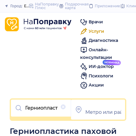
to
НаПоправку
Подарочная
Город:
Екатеринбург
Приложение
Кли
Плюс
карта
Закрыть
content
Врачи
Услуги
Диагностика
Онлайн-
консультации
ИИ-доктор
Психологи
Акции
Очистить
Герниопластика паховой