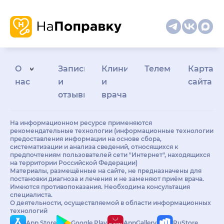
О
Запись
Клиникам
Телемедицина
Карта
нас
и
и
сайта
отзывы
врачам
На информационном ресурсе применяются
рекомендательные технологии (информационные технологии
предоставления информации на основе сбора,
систематизации и анализа сведений, относящихся к
предпочтениям пользователей сети "Интернет", находящихся
на территории Российской Федерации)
Материалы, размещённые на сайте, не предназначены для
постановки диагноза и лечения и не заменяют приём врача.
Имеются противопоказания. Необходима консультация
специалиста.
О деятельности, осуществляемой в области информационных
технологий
App Store
Google Play
AppGallery
RuStore