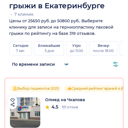
грыжи в Екатеринбурге
7 клиник
Цены от 25650 руб. до 50800 руб.. Выберите
клинику для записи на герниопластику паховой
грыжи по рейтингу на базе 319 отзывов.
Сегодня
Ближайшие
Утро
Вечер
В
7 авг.
3 дня
до 11:00
после 18:00
8 а
Выбор пациентов 2025
Средний рейтинг врачей 4.6
Олмед на Чкалова
4.5
101 отзыв