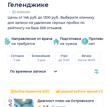
Геленджике
25 клиник
Цены от 146 руб. до 1300 руб.. Выберите клинику
для записи на удаление серных пробок по
рейтингу на базе 559 отзывов.
Направление от врача
Подготовка
Противоп
не требуется
не нужна
нет
Сегодня
Ближайшие
Утро
Вечер
В
7 авг.
3 дня
до 11:00
после 18:00
8 а
Выбор пациентов 2025
Средний рейтинг врачей 4.5
Диагност плюс на Островского
4.6
93 отзыва