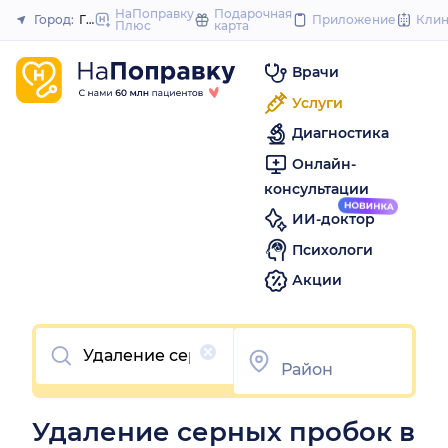
to
НаПоправку
Подарочная
Город:
Геленджик
Приложение
Кли
Плюс
карта
Закрыть
content
Врачи
Услуги
Диагностика
Онлайн-
консультации
ИИ-доктор
Психологи
Акции
Очистить
Удаление серных пробок в