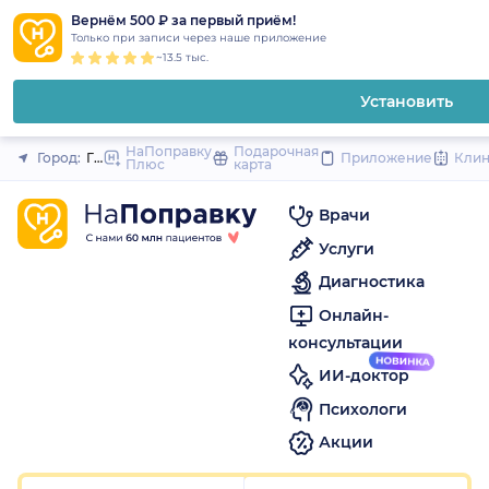
1
2
3
4
5
1
2
3
4
5
1
2
3
4
5
to
Вернём 500 ₽ за первый приём!
Закрыть
Только при записи через наше приложение
content
~13.5 тыс.
Установить
НаПоправку
Подарочная
Город:
Геленджик
Приложение
Кли
Плюс
карта
Врачи
Услуги
Диагностика
Онлайн-
консультации
ИИ-доктор
Психологи
Акции