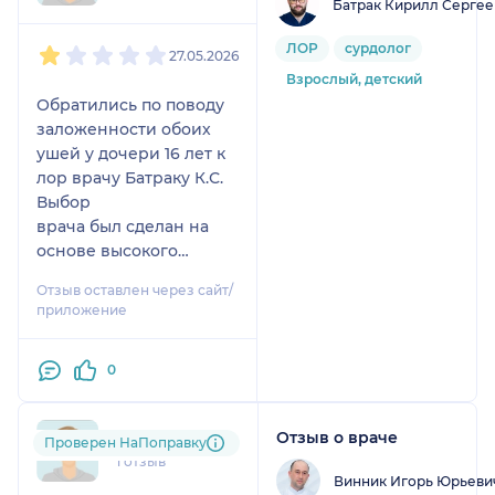
Батрак Кирилл Сергее
1
2
3
4
5
ЛОР
сурдолог
27.05.2026
Взрослый, детский
Обратились по поводу
заложенности обоих
ушей у дочери 16 лет к
лор врачу Батраку К.С.
Выбор
врача был сделан на
основе высокого
рейтинга на сайте
Отзыв оставлен через сайт/
[название стороннего
приложение
ресурса удалено
модератором] .
0
Осмотр произошёл
максимально быстро,
после чего была
Отзыв о враче
vik....@....ru
Проверен НаПоправку
произведена
1 отзыв
манипуляция по
Винник Игорь Юрьеви
удалению серных