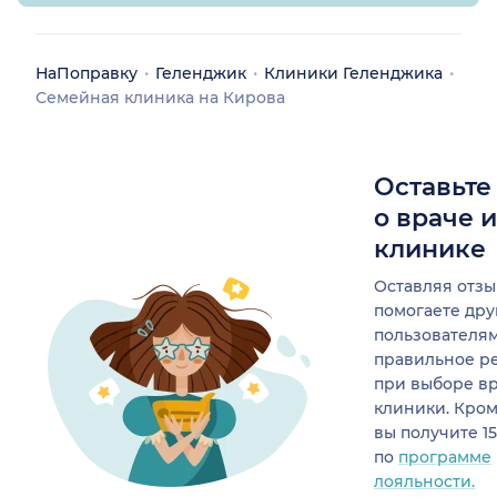
Успехов и процветания
дорогой доктор!!!
Рекомендую.
НаПоправку
Геленджик
Клиники Геленджика
Семейная клиника на Кирова
Оставьте
о враче 
клинике
Оставляя отзы
помогаете др
пользователя
правильное р
при выборе в
клиники. Кром
вы получите 1
по
программе
лояльности.