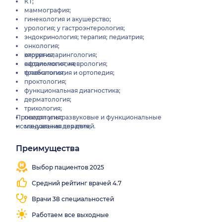
КТ;
маммография;
гинекология и акушерство;
урология; у гастроэнтерология;
эндокринология; терапия; педиатрия;
онкология;
хирургия;
оториноларингология;
кардиология; неврология;
офтальмология;
травматология и ортопедия;
флебология;
проктология;
функциональная диагностика;
дерматология;
трихология;
Проводят ультразвуковые и функциональные
психология;
исследования для детей.
мануальная терапия;
лабораторная диагностика;
дневной стационар;
Преимущества
выезд на дом.
Выбор пациентов 2025
Средний рейтинг врачей 4.7
Врачи 38 специальностей
Работаем все выходные