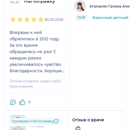
НаПоправку
Агамалян Галина Але
1
2
3
4
5
ЛОР
Взрослый, детский
30.05.2026
Впервые к ней
обратилась в 2012 году.
За это время
обращалась не раз! С
каждым разом
увеличивалось чувство
благодарности. Хороший
врач,тактичная,
Отзыв оставлен через сайт/
вежливая!
приложение
Сожалею,когда нет
возможности именно к
0
ней взять талон!
Отзыв о враче
jan....@....ru
Проверен НаПоправку
1 отзыв