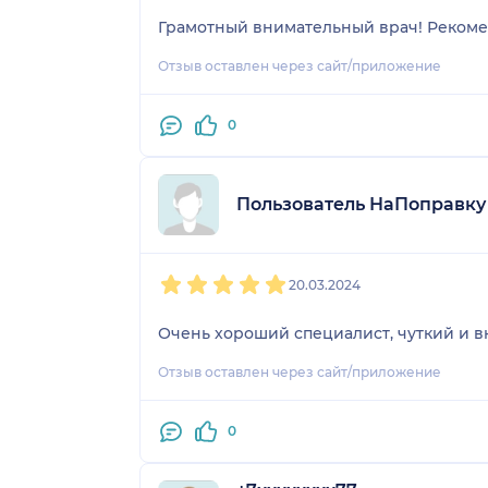
Грамотный внимательный врач! Реком
Отзыв оставлен через сайт/приложение
0
Пользователь НаПоправку
1
2
3
4
5
20.03.2024
Очень хороший специалист, чуткий и 
Отзыв оставлен через сайт/приложение
0