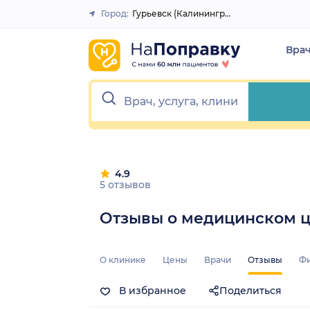
1
2
3
4
5
1
2
3
4
5
Город:
Гурьевск (Калининградская обл.)
Закрыть
Вра
4.9
5 отзывов
Отзывы о медицинском ц
О клинике
Цены
Врачи
Отзывы
Ф
В избранное
Поделиться