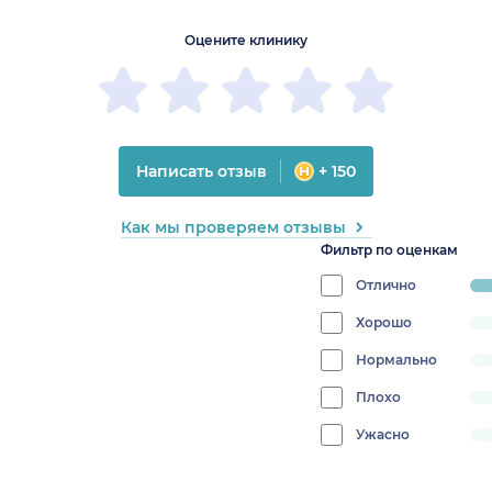
Оцените клинику
Написать отзыв
+ 150
Как мы проверяем отзывы
Фильтр по оценкам
Отлично
pr
10
Хорошо
progress:
0%
Нормально
progress:
0%
Плохо
progress:
0%
Ужасно
progress:
0%