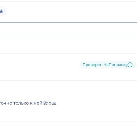
Проверен НаПоправку
очно только к ней!🌺🌷🙏