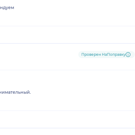
ендуем
Проверен НаПоправку
внимательный.