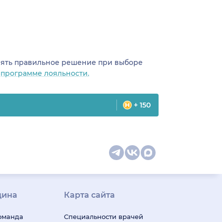
инять правильное решение при выборе
о
программе лояльности.
+ 150
цина
Карта сайта
оманда
Специальности врачей