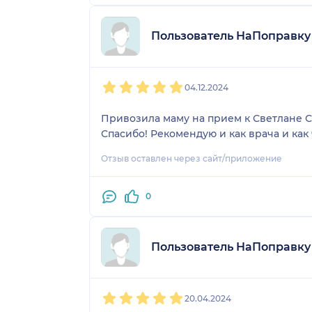
Пользователь НаПоправку
1
2
3
4
5
04.12.2024
Привозила маму на прием к Светлане С
Спасибо! Рекомендую и как врача и как
Отзыв оставлен через сайт/приложение
0
Пользователь НаПоправку
1
2
3
4
5
20.04.2024