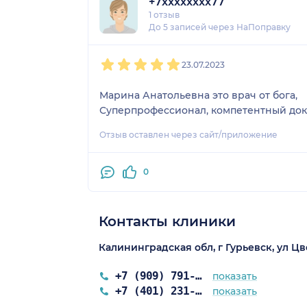
+7xxxxxxxx77
1 отзыв
До 5 записей через НаПоправку
1
2
3
4
5
23.07.2023
Марина Анатольевна это врач от бога,
Суперпрофессионал, компетентный док
Отзыв оставлен через сайт/приложение
0
Контакты клиники
Калининградская обл, г Гурьевск, ул Цв
+7 (909) 791-90-03
показать
+7 (401) 231-25-03
показать