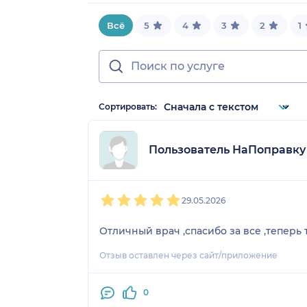
Всё
5
4
3
2
1
Сортировать:
Пользователь НаПоправку
1
2
3
4
5
29.05.2026
Отличный врач ,спасибо за все ,теперь т
Отзыв оставлен через сайт/приложение
0