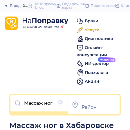
to
НаПоправку
Подарочная
Город:
Хабаровск
Приложение
Кли
Плюс
карта
Закрыть
content
Врачи
Услуги
Диагностика
Онлайн-
консультации
ИИ-доктор
Психологи
Акции
Очистить
Массаж ног в Хабаровске