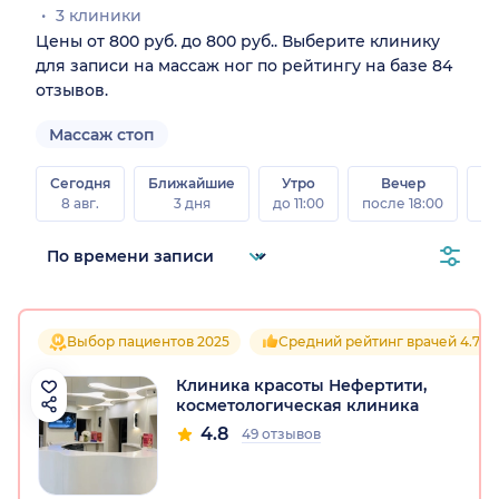
3 клиники
Цены от 800 руб. до 800 руб.. Выберите клинику
для записи на массаж ног по рейтингу на базе 84
отзывов.
Массаж стоп
Сегодня
Ближайшие
Утро
Вечер
В
8 авг.
3 дня
до 11:00
после 18:00
8 а
Выбор пациентов 2025
Средний рейтинг врачей 4.7
Клиника красоты Нефертити,
косметологическая клиника
4.8
49 отзывов