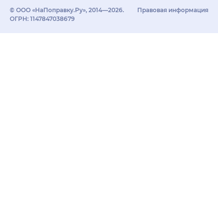
© ООО «НаПоправку.Ру», 2014—2026.
Правовая информация
ОГРН: 1147847038679