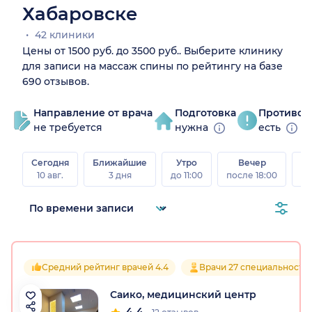
Хабаровске
42 клиники
Цены от 1500 руб. до 3500 руб.. Выберите клинику
для записи на массаж спины по рейтингу на базе
690 отзывов.
Направление от врача
Подготовка
Противоп
не требуется
нужна
есть
Сегодня
Ближайшие
Утро
Вечер
10 авг.
3 дня
до 11:00
после 18:00
15 
Средний рейтинг врачей 4.4
Врачи 27 специальносте
Саико, медицинский центр