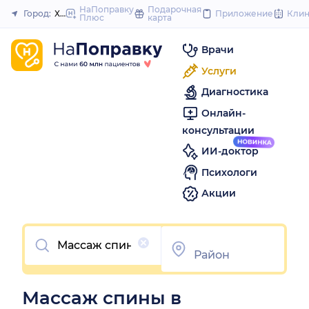
to
НаПоправку
Подарочная
Город:
Хабаровск
Приложение
Кли
Плюс
карта
Закрыть
content
Врачи
Услуги
Диагностика
Онлайн-
консультации
ИИ-доктор
Психологи
Акции
Очистить
Массаж спины в