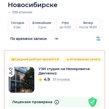
Новосибирске
109 клиник
Сегодня
Ближайшие
Утро
Вечер
В
6 авг.
3 дня
до 11:00
после 18:00
8 а
Средний рейтинг врачей 4.8
Мгновенная запись
УЗИ студия на Немировича-
Данченко
4.9
37 отзывов
Лицензия проверена