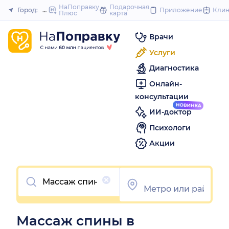
to
НаПоправку
Подарочная
Город:
Новосибирск
Приложение
Кли
Плюс
карта
Закрыть
content
Врачи
Услуги
Диагностика
Онлайн-
консультации
ИИ-доктор
Психологи
Акции
Очистить
Массаж спины в