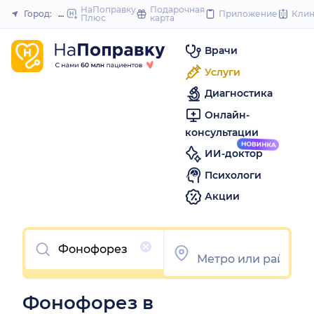
to
НаПоправку
Подарочная
Город:
Новосибирск
Приложение
Кли
Плюс
карта
Закрыть
content
Врачи
Услуги
Диагностика
Онлайн-
консультации
ИИ-доктор
Психологи
Акции
Очистить
Фонофорез в