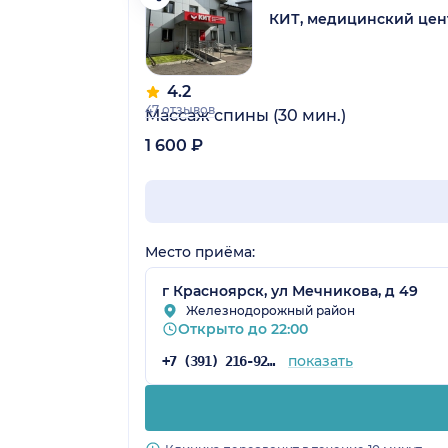
КИТ, медицинский цен
4.2
47 отзывов
Массаж спины (30 мин.)
1 600 ₽
Место приёма:
г Красноярск, ул Мечникова, д 49
Железнодорожный район
Открыто до 22:00
показать
+7 (391) 216-92-73