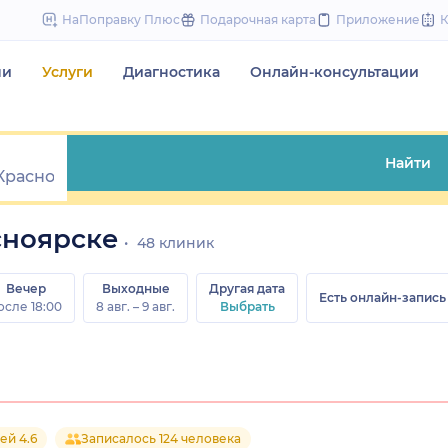
to
НаПоправку Плюс
Подарочная карта
Приложение
content
чи
Услуги
Диагностика
Онлайн-консультации
Найти
сноярске
48 клиник
Вечер
Выходные
Другая дата
Есть онлайн-запись
осле 18:00
8 авг. – 9 авг.
Выбрать
ей 4.6
Записалось 124 человека