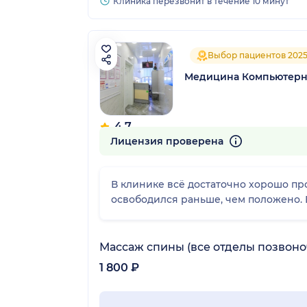
Клиника перезвонит в течение 10 минут
Выбор пациентов 202
Медицина Компьютерны
4.7
83 отзыва
Лицензия проверена
В клинике всё достаточно хорошо про
освободился раньше, чем положено. 
Массаж спины (все отделы позвоноч
1 800 ₽