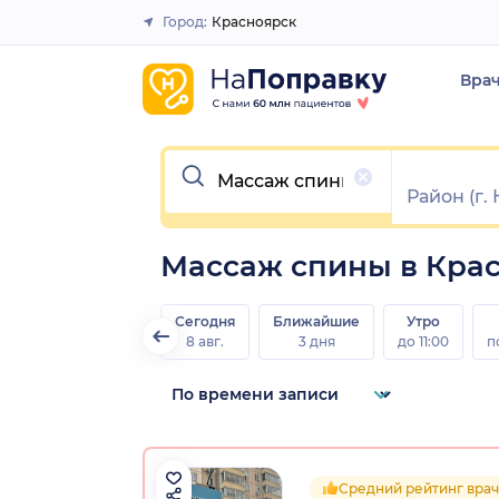
Город:
Красноярск
Закрыть
Вра
Очистить
Массаж спины в Кра
Сегодня
Ближайшие
Утро
8 авг.
3 дня
до 11:00
п
Средний рейтинг врач