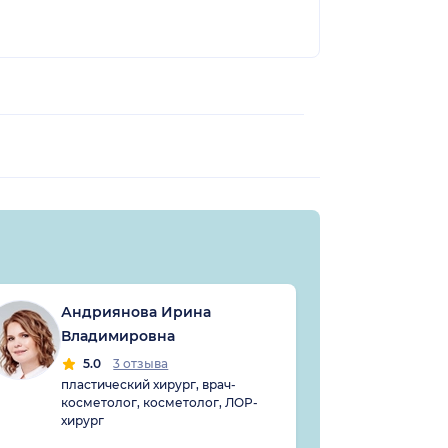
Андриянова Ирина
Ашм
Владимировна
Мих
5.0
3 отзыва
4
пластический хирург, врач-
дерм
косметолог, косметолог, ЛОР-
дерм
хирург
косм