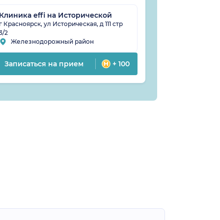
Клиника effi на Исторической
МЦ MEDICA
г Красноярск, ул Историческая, д 111 стр
г Красноярск, 
3/2
"Красноярский 
Железнодорожный район
Свердловс
Записаться на прием
+ 100
Записатьс