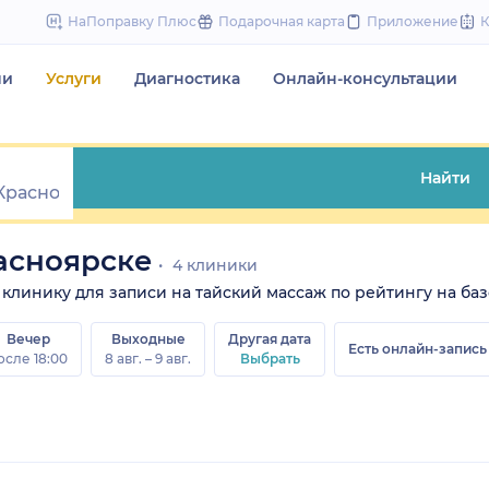
to
НаПоправку Плюс
Подарочная карта
Приложение
content
чи
Услуги
Диагностика
Онлайн-консультации
Найти
асноярске
4 клиники
е клинику для записи на тайский массаж по рейтингу на баз
Вечер
Выходные
Другая дата
Есть онлайн-запись
осле 18:00
8 авг. – 9 авг.
Выбрать