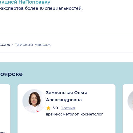
акцией НаПоправку
-экспертов более 10 специальностей.
ссаж
Тайский массаж
ноярске
Землянская Ольга
Александровна
5.0
1 отзыв
врач-косметолог, косметолог
лог