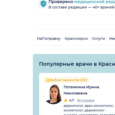
Проверено
медицинской ред
В составе редакции — 40+ врачей
НаПоправку
Красноярск
Услуги
Ма
Популярные врачи в Крас
Выбор пациентов 2025
Потемкина Ирина
Николаевна
4.7
16 отзывов
дерматолог, врач-косметолог,
косметолог, дерматолог-
онколог, косметолог-дермато