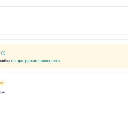
кэшбэк
по программе лояльности
ые
ь»