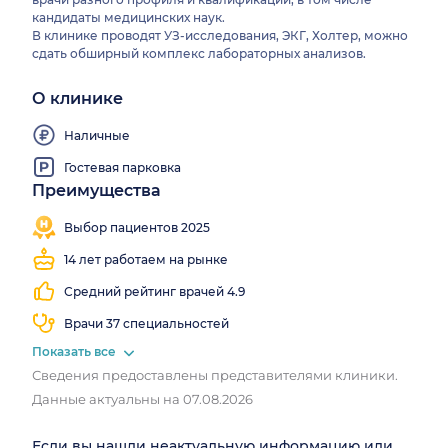
кандидаты медицинских наук.
В клинике проводят УЗ-исследования, ЭКГ, Холтер, можно
сдать обширный комплекс лабораторных анализов.
О клинике
Наличные
Гостевая парковка
Преимущества
Записалось
Работаем
Мгновенная
4 290
все
запись
Выбор пациентов 2025
человек
выходные
14 лет работаем на рынке
Средний рейтинг врачей 4.9
Врачи 37 специальностей
Показать все
Сведения предоставлены представителями клиники.
Данные актуальны на 07.08.2026
Если вы нашли неактуальную информацию или