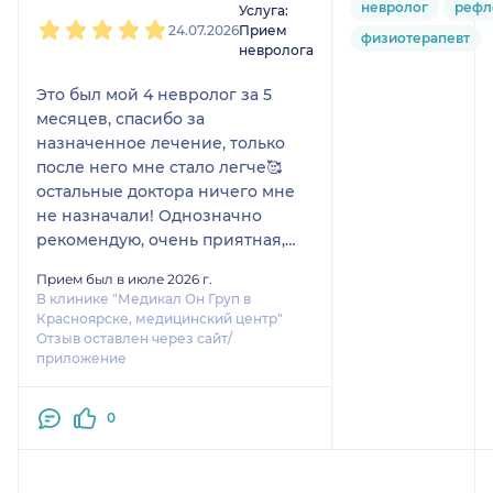
невролог
рефл
Услуга:
24.07.2026
Прием
физиотерапевт
невролога
Это был мой 4 невролог за 5
месяцев, спасибо за
назначенное лечение, только
после него мне стало легче🥰
остальные доктора ничего мне
не назначали! Однозначно
рекомендую, очень приятная,
все выслушала и верное
Прием был в июле 2026 г.
лечение прописала.пришла к
В клинике "Медикал Он Груп в
ней по рекомендации и не
Красноярске, медицинский центр"
пожалела!
Отзыв оставлен через сайт/
приложение
0