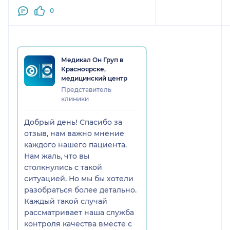
других врачей. Если хотите
0
решить проблему по
неврологии, не советую этого
специалиста. Если хотите
выбросить деньги - рекомендую.
Медикал Он Груп в
Красноярске,
медицинский центр
Представитель
клиники
Добрый день! Спасибо за
отзыв, нам важно мнение
каждого нашего пациента.
Нам жаль, что вы
столкнулись с такой
ситуацией. Но мы бы хотели
разобраться более детально.
Каждый такой случай
рассматривает наша служба
контроля качества вместе с