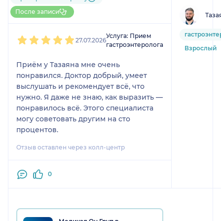
1 отзыв
До 5 записей через НаПоправку
После записи
Таза
1
2
3
4
5
гастроэнте
Услуга: Прием
27.07.2026
гастроэнтеролога
Взрослый
Приём у Тазаяна мне очень
понравился. Доктор добрый, умеет
выслушать и рекомендует всё, что
нужно. Я даже не знаю, как выразить —
понравилось всё. Этого специалиста
могу советовать другим на сто
процентов.
Отзыв оставлен через колл-центр
0