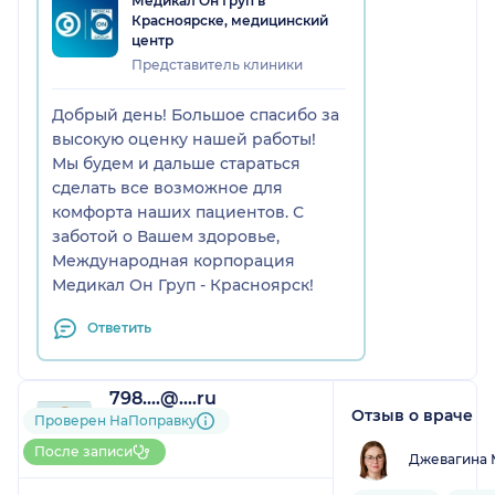
Медикал Он Груп в
Красноярске, медицинский
центр
Представитель клиники
Добрый день! Большое спасибо за
высокую оценку нашей работы!
Мы будем и дальше стараться
сделать все возможное для
комфорта наших пациентов. С
заботой о Вашем здоровье,
Международная корпорация
Медикал Он Груп - Красноярск!
Ответить
798....@....ru
Отзыв о враче
1 отзыв
Проверен НаПоправку
До 5 записей через
После записи
Джевагина 
НаПоправку
1
2
3
4
5