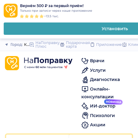
1
2
3
4
5
1
2
3
4
5
1
2
3
4
5
to
Вернём 500 ₽ за первый приём!
Закрыть
Только при записи через наше приложение
content
~13.5 тыс.
Установить
НаПоправку
Подарочная
Город:
Красноярск
Приложение
Кли
Плюс
карта
Врачи
Услуги
Диагностика
Онлайн-
консультации
ИИ-доктор
Психологи
Акции