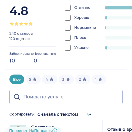
4.8
Отлично
progress:
94%
Хорошо
progress:
2.571428571428571%
Нормально
progress:
240 отзывов
1.4285714285714286%
Плохо
progress:
120 оценок
0%
Ужасно
progress:
Заблокировано
Нерелевантно
2%
10
0
Всё
5
4
3
2
1
Сортировать:
Светлана
Отзыв о в
Проверен НаПоправку