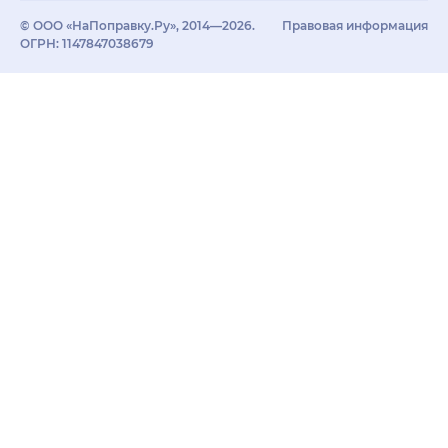
© ООО «НаПоправку.Ру», 2014—2026.
Правовая информация
ОГРН: 1147847038679