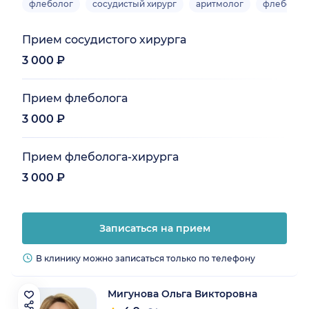
флеболог
сосудистый хирург
аритмолог
флеболог
Прием сосудистого хирурга
3 000 ₽
Прием флеболога
3 000 ₽
Прием флеболога-хирурга
3 000 ₽
Записаться на прием
В клинику можно записаться только по телефону
Мигунова Ольга Викторовна