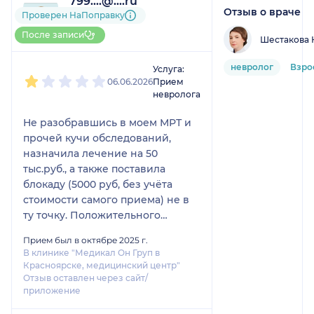
799....@....ru
Отзыв о враче
1 отзыв
Проверен НаПоправку
До 5 записей через
После записи
Шестакова 
НаПоправку
1
2
3
4
5
невролог
Взро
Услуга:
06.06.2026
Прием
невролога
Не разобравшись в моем МРТ и
прочей кучи обследований,
назначила лечение на 50
тыс.руб., а также поставила
блокаду (5000 руб, без учёта
стоимости самого приема) не в
ту точку. Положительного
эффекта достигнуто не было.
Прием был в октябре 2025 г.
Благо, до лечения за 50 тысяч я
В клинике "Медикал Он Груп в
не дошла, иначе бы деньги на
Красноярске, медицинский центр"
ветер. Сам осмотр был проведен
Отзыв оставлен через сайт/
приложение
"для галочки", дольше
перепечатывала обследования