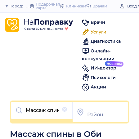
to
Подарочная
Город:
Обь
Клиникам
Врачам
Вход 
карта
Закрыть
content
Врачи
Услуги
Диагностика
Онлайн-
консультации
ИИ-доктор
Психологи
Акции
Очистить
Массаж спины в Оби