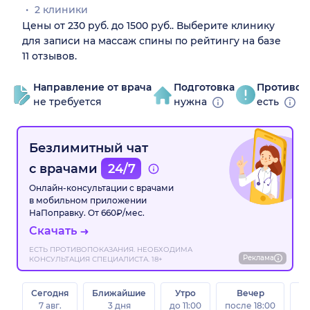
2 клиники
Цены от 230 руб. до 1500 руб.. Выберите клинику
для записи на массаж спины по рейтингу на базе
11 отзывов.
Направление от врача
Подготовка
Противоп
не требуется
нужна
есть
Безлимитный чат
с врачами
24/7
Онлайн-консультации с врачами
в мобильном приложении
НаПоправку. От 660₽/мес.
Скачать
ЕСТЬ ПРОТИВОПОКАЗАНИЯ. НЕОБХОДИМА
Реклама
КОНСУЛЬТАЦИЯ СПЕЦИАЛИСТА. 18+
Сегодня
Ближайшие
Утро
Вечер
В
7 авг.
3 дня
до 11:00
после 18:00
8 а