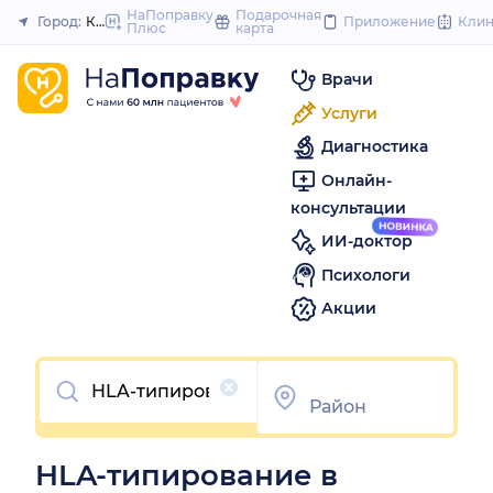
to
НаПоправку
Подарочная
Город:
Каменск-Уральский
Приложение
Кли
Плюс
карта
Закрыть
content
Врачи
Услуги
Диагностика
Онлайн-
консультации
ИИ-доктор
Психологи
Акции
Очистить
HLA-типирование в