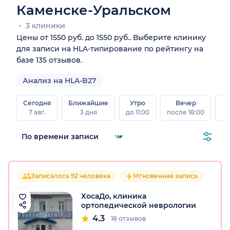
Каменске-Уральском
3 клиники
Цены от 1550 руб. до 1550 руб.. Выберите клинику
для записи на HLA-типирование по рейтингу на
базе 135 отзывов.
Анализ на HLA-B27
Сегодня
Ближайшие
Утро
Вечер
В
7 авг.
3 дня
до 11:00
после 18:00
8 а
Записалось 92 человека
Мгновенная запись
ХосаДо, клиника
ортопедической неврологии
4.3
18 отзывов