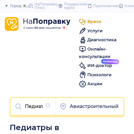
to
НаПоправку
Подарочная
Город:
Казань
Приложение
Кли
Плюс
карта
Закрыть
content
Врачи
Услуги
Диагностика
Онлайн-
консультации
ИИ-доктор
Психологи
Акции
Очистить
Авиастроительный
Педиатры в