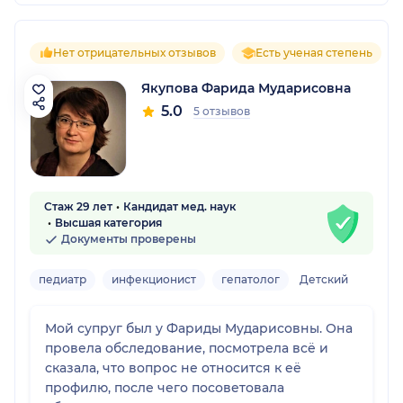
Нет отрицательных отзывов
Есть ученая степень
Якупова Фарида Мударисовна
5.0
5 отзывов
Стаж 29 лет
Кандидат мед. наук
Высшая категория
Документы проверены
педиатр
инфекционист
гепатолог
Детский
Мой супруг был у Фариды Мударисовны. Она
провела обследование, посмотрела всё и
сказала, что вопрос не относится к её
профилю, после чего посоветовала