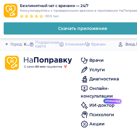
1
2
3
4
5
to
Безлимитный чат с врачами — 24/7
Закрыть
Консультируйтесь с проверенными врачами в приложении НаПоправк
content
~30.5 тыс.
Скачать приложение
Подарочная
Город:
Кирс
Клиникам
Врачам
Вход 
карта
Врачи
Услуги
Диагностика
Онлайн-
консультации
ИИ-доктор
Психологи
Акции