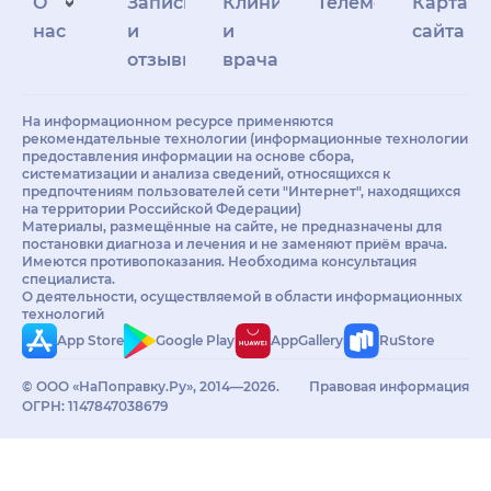
О
Запись
Клиникам
Телемедицина
Карта
нас
и
и
сайта
отзывы
врачам
На информационном ресурсе применяются
рекомендательные технологии (информационные технологии
предоставления информации на основе сбора,
систематизации и анализа сведений, относящихся к
предпочтениям пользователей сети "Интернет", находящихся
на территории Российской Федерации)
Материалы, размещённые на сайте, не предназначены для
постановки диагноза и лечения и не заменяют приём врача.
Имеются противопоказания. Необходима консультация
специалиста.
О деятельности, осуществляемой в области информационных
технологий
App Store
Google Play
AppGallery
RuStore
© ООО «НаПоправку.Ру», 2014—2026.
Правовая информация
ОГРН: 1147847038679