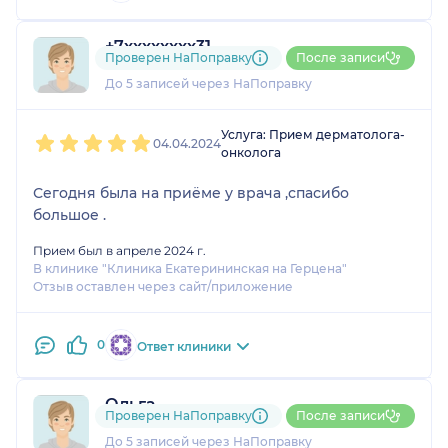
+7xxxxxxxx31
Проверен НаПоправку
После записи
1 отзыв
До 5 записей через НаПоправку
1
2
3
4
5
Услуга: Прием дерматолога-
04.04.2024
онколога
Сегодня была на приёме у врача ,спасибо
большое .
Прием был в апреле 2024 г.
В клинике "Клиника Екатерининская на Герцена"
Отзыв оставлен через сайт/приложение
0
Ответ клиники
Ольга
Проверен НаПоправку
После записи
1 отзыв
До 5 записей через НаПоправку