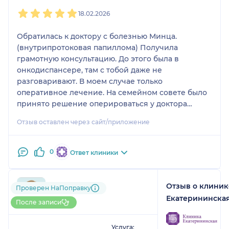
1
2
3
4
5
18.02.2026
Обратилась к доктору с болезнью Минца.
(внутрипротоковая папиллома) Получила
грамотную консультацию. До этого была в
онкодиспансере, там с тобой даже не
разговаривают. В моем случае только
оперативное лечение. На семейном совете было
принято решение оперироваться у доктора
Левина С. В Операция прошла успешно. У доктора
Отзыв оставлен через сайт/приложение
золотые руки. Сам он всегда на связи. Даже если
это его выходные дни. Спасибо таким докторам от
всего сердца.
0
Ответ клиники
Отзыв о клиник
791....@....ru
Проверен НаПоправку
1 отзыв
Екатерининская
После записи
1
2
3
4
5
Услуга: