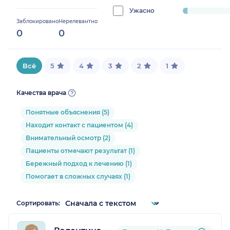
0%
Ужасно
progress:
Заблокировано
Нерелевантно
3.0303030303030303%
0
0
Всё
5
4
3
2
1
Качества врача
Понятные объяснения (5)
Находит контакт с пациентом (4)
Внимательный осмотр (2)
Пациенты отмечают результат (1)
Бережный подход к лечению (1)
Помогает в сложных случаях (1)
Сортировать: