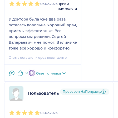
06.02.2026
Прием
маммолога
У доктора была уже два раза,
осталась довольна, хороший врач,
приёмы эффективные. Все
вопросы мы решили, Сергей
Валерьевич мне помог. В клинике
тоже всё хорошо и комфортно.
Отзыв оставлен через колл-центр
0
Ответ клиники
Проверен НаПоправку
Пользователь НаПоправку
1
2
3
4
5
02.02.2026