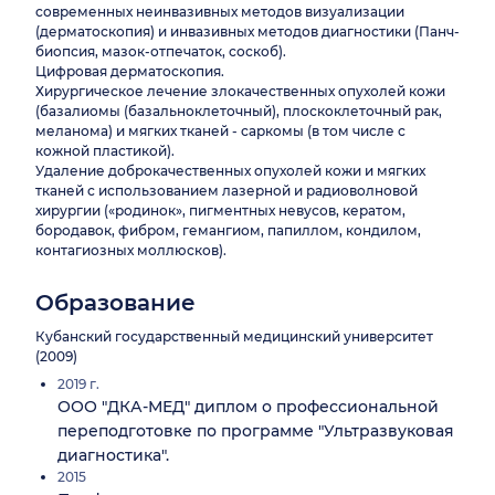
современных неинвазивных методов визуализации
(дерматоскопия) и инвазивных методов диагностики (Панч-
биопсия, мазок-отпечаток, соскоб).
Цифровая дерматоскопия.
Хирургическое лечение злокачественных опухолей кожи
(базалиомы (базальноклеточный), плоскоклеточный рак,
меланома) и мягких тканей - саркомы (в том числе с
кожной пластикой).
Удаление доброкачественных опухолей кожи и мягких
тканей с использованием лазерной и радиоволновой
хирургии («родинок», пигментных невусов, кератом,
бородавок, фибром, гемангиом, папиллом, кондилом,
контагиозных моллюсков).
Образование
Кубанский государственный медицинский университет
(2009)
2019 г.
ООО "ДКА-МЕД" диплом о профессиональной
переподготовке по программе "Ультразвуковая
диагностика".
2015