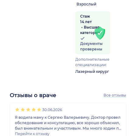
Взрослый
Стаж
14 лет
Высшая
категория
Документы
проверены
а)
Дополнительные
специализации:
Лазерный хирург
Отзывы о враче
Все отзывы
1
2
3
4
5
1
2
3
4
5
1
2
3
4
5
1
2
3
4
5
30.06.2026
Я водила маму к Сергею Валерьевичу. Доктор провел
обследование и консультацию, все хорошо объяснил,
был внимательным и участливым. Мы много ходим по
врачам и разным клиникам, есть с чем сравнить, и
Перейти к отзыву