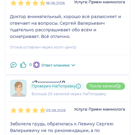
Услуга: Прием маммолога
18.06.2026
Доктор внимательный, хорошо всё разъясняет и
отвечает на вопросы. Сергей Валерьевич
тщательно расспрашивает обо всём и
осматривает. Всё отлично.
Отзыв оставлен через колл-центр
0
Ответ клиники
+7xxxxxxxx49
Проверен НаПоправку
После записи
8 отзывов
и
1 оценка
Больше 20 записей через НаПоправку
1
2
3
4
5
Услуга: Прием маммолога
03.06.2026
Заболела грудь, обратилась к Левину Сергею
Валерьевичу не по рекомендации, а по