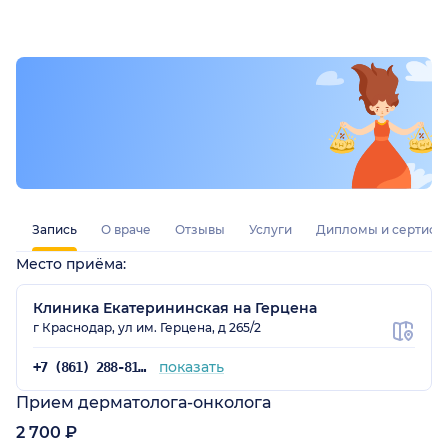
хорошо объясняет и внимательно относится к
пациентам. Он направил меня на дополнительное
обследование, потом снова осмотрел и всё
посмотрел настолько досконально, что меня так
тщательно никогда не осматривали.
Запись
О враче
Отзывы
Услуги
Дипломы и сертифи
Место приёма:
Клиника Екатерининская на Герцена
г Краснодар, ул им. Герцена, д 265/2
показать
+7 (861) 288-81-65
Прием дерматолога-онколога
2 700 ₽