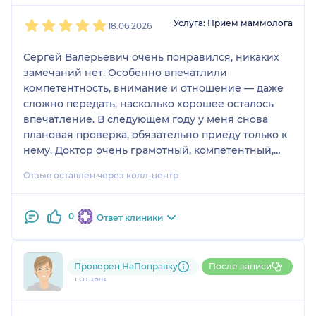
1
2
3
4
5
Услуга: Прием маммолога
18.06.2026
Сергей Валерьевич очень понравился, никаких
замечаний нет. Особенно впечатлили
компетентность, внимание и отношение — даже
сложно передать, насколько хорошее осталось
впечатление. В следующем году у меня снова
плановая проверка, обязательно приеду только к
нему. Доктор очень грамотный, компетентный,
всё хорошо объясняет и внимательно относится к
Отзыв оставлен через колл-центр
пациентам. Он направил меня на
дополнительное обследование, потом снова
осмотрел и всё посмотрел настолько
0
Ответ клиники
досконально, что меня так тщательно никогда не
осматривали.
791....@....ru
Проверен НаПоправку
После записи
1 отзыв
1
2
3
4
5