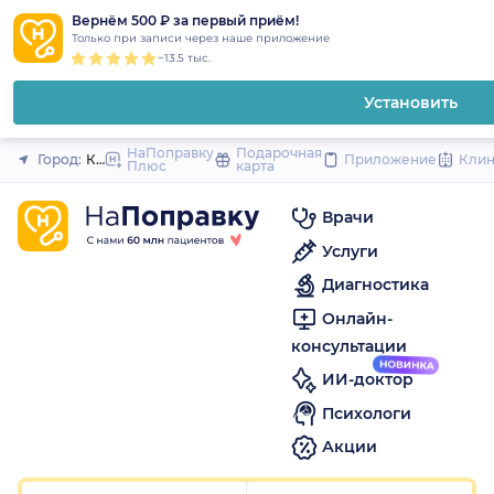
1
2
3
4
5
1
2
3
4
5
1
2
3
4
5
to
Вернём 500 ₽ за первый приём!
Закрыть
Только при записи через наше приложение
content
~13.5 тыс.
Установить
НаПоправку
Подарочная
Город:
Краснодар
Приложение
Кли
Плюс
карта
Врачи
Услуги
Диагностика
Онлайн-
консультации
ИИ-доктор
Психологи
Акции