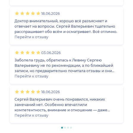
здесь мне очень понравилось.
18.06.2026
Доктор внимательный, хорошо всё разъясняет и
отвечает на вопросы. Сергей Валерьевич тщательно
расспрашивает обо всём и осматривает. Всё отлично.
Перейти к отзыву
03.06.2026
Заболела грудь, обратилась к Левину Сергею
Валерьевичу не по рекомендации, а по ближайшей
записи, но предварительно почитала отзывы и они
были все положительные. Шла на приём с полной
Перейти к отзыву
уверенностью, что доктор профессионал. И
нисколько не пожалела, доктор на приёме
18.06.2026
посмотрел, дал рекомендации. Осталась очень
довольна приёмом. Буду рекомендовать данного
Сергей Валерьевич очень понравился, никаких
маммолога своим знакомым.
замечаний нет. Особенно впечатлили
компетентность, внимание и отношение — даже
сложно передать, насколько хорошее осталось
Перейти к отзыву
впечатление. В следующем году у меня снова
плановая проверка, обязательно приеду только к
нему. Доктор очень грамотный, компетентный, всё