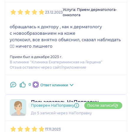
1
2
3
4
5
Услуга: Прием дерматолога-
23.12.2023
онколога
обращалась к доктору , как к дерматологу
с новообразованием на коже
успокоил, все внятно объяснил, сказал наблюдать
👍🏼 ничего лишнего
Прием был в декабре 2023 г.
В клинике "Клиника Екатерининская на Герцена"
Отзыв оставлен через сайт/приложение
0
Ответ клиники
Пользователь НаПоправку
Проверен НаПоправку
После записи
1 отзыв
До 5 записей через НаПоправку
1
2
3
4
5
17.11.2023