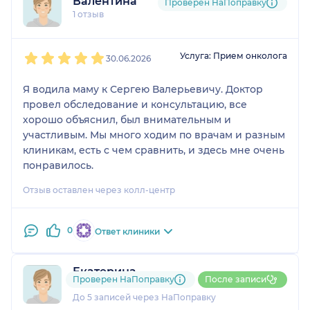
Валентина
Проверен НаПоправку
1 отзыв
1
2
3
4
5
Услуга: Прием онколога
30.06.2026
Я водила маму к Сергею Валерьевичу. Доктор
провел обследование и консультацию, все
хорошо объяснил, был внимательным и
участливым. Мы много ходим по врачам и разным
клиникам, есть с чем сравнить, и здесь мне очень
понравилось.
Отзыв оставлен через колл-центр
0
Ответ клиники
Екатерина
Проверен НаПоправку
После записи
1 отзыв
До 5 записей через НаПоправку