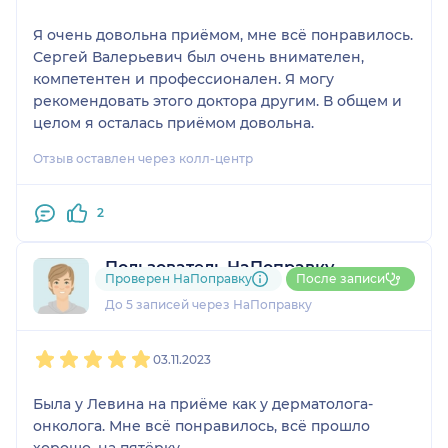
Я очень довольна приёмом, мне всё понравилось.
Сергей Валерьевич был очень внимателен,
компетентен и профессионален. Я могу
рекомендовать этого доктора другим. В общем и
целом я осталась приёмом довольна.
Отзыв оставлен через колл-центр
2
Пользователь НаПоправку
Проверен НаПоправку
После записи
1 отзыв
До 5 записей через НаПоправку
1
2
3
4
5
03.11.2023
Была у Левина на приёме как у дерматолога-
онколога. Мне всё понравилось, всё прошло
хорошо, на пятёрку.