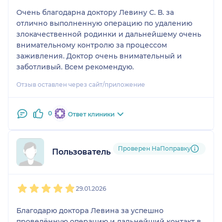
Очень благодарна доктору Левину С. В. за
отлично выполненную операцию по удалению
злокачественной родинки и дальнейшему очень
внимательному контролю за процессом
заживления. Доктор очень внимательный и
заботливый. Всем рекомендую.
Отзыв оставлен через сайт/приложение
0
Ответ клиники
Проверен НаПоправку
Пользователь НаПоправку
1
2
3
4
5
29.01.2026
Благодарю доктора Левина за успешно
проведённую операцию и дальнейший контакт в