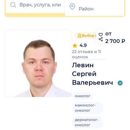
от
Выбор пациентов 2025
2 700 ₽
4.9
22 отзыва
и
11
оценок
Левин
Сергей
Валерьевич
онколог
маммолог-
онколог
дерматолог-
онколог