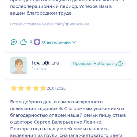
послеоперационный период. Успехов Вам в
вашем благородном труде.
Отзыв оставлен через сайт/приложение
0
Ответ клиники
lev....@....ru
Проверен НаПоправку
1 отзыв
1
2
3
4
5
26.01.2026
Всем доброго дня, и самого искреннего
пожелания здоровья🙏 С огромным уважением и
благодарностью от всей нашей семьи пишу отзыв
о докторе Сергее Валерьевиче Левине.
Полтора года назад у моей мамы начались
выделения из груди, сначала желтоватого цвета