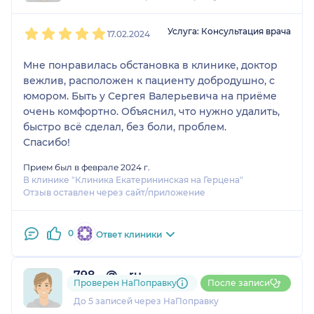
1
2
3
4
5
Услуга: Консультация врача
17.02.2024
Мне понравилась обстановка в клинике, доктор
вежлив, расположен к пациенту добродушно, с
юмором. Быть у Сергея Валерьевича на приёме
очень комфортно. Объяснил, что нужно удалить,
быстро всё сделал, без боли, проблем.
Спасибо!
Прием был в феврале 2024 г.
В клинике "Клиника Екатерининская на Герцена"
Отзыв оставлен через сайт/приложение
0
Ответ клиники
798....@....ru
Проверен НаПоправку
После записи
1 отзыв
До 5 записей через НаПоправку