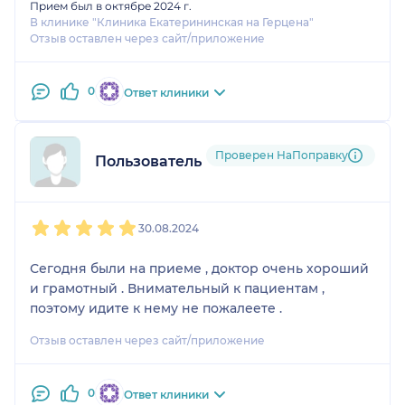
Прием был в октябре 2024 г.
В клинике "Клиника Екатерининская на Герцена"
Отзыв оставлен через сайт/приложение
0
Ответ клиники
Проверен НаПоправку
Пользователь НаПоправку
1
2
3
4
5
30.08.2024
Сегодня были на приеме , доктор очень хороший
и грамотный . Внимательный к пациентам ,
поэтому идите к нему не пожалеете .
Отзыв оставлен через сайт/приложение
0
Ответ клиники