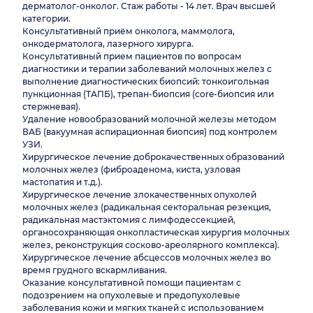
дерматолог-онколог. Стаж работы - 14 лет. Врач высшей
категории.
Консультативный приём онколога, маммолога,
онкодерматолога, лазерного хирурга.
Консультативный прием пациентов по вопросам
диагностики и терапии заболеваний молочных желез с
выполнение диагностических биопсий: тонкоигольная
пункционная (ТАПБ), трепан-биопсия (core-биопсия или
стержневая).
Удаление новообразований молочной железы методом
ВАБ (вакуумная аспирационная биопсия) под контролем
УЗИ.
Хирургическое лечение доброкачественных образований
молочных желез (фиброаденома, киста, узловая
мастопатия и т.д.).
Хирургическое лечение злокачественных опухолей
молочных желез (радикальная секторальная резекция,
радикальная мастэктомия с лимфодессекцией,
органосохраняющая онкопластическая хирургия молочных
желез, реконструкция сосково-ареолярного комплекса).
Хирургическое лечение абсцессов молочных желез во
время грудного вскармливания.
Оказание консультативной помощи пациентам с
подозрением на опухолевые и предопухолевые
заболевания кожи и мягких тканей с использованием