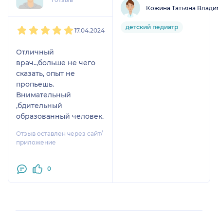
Кожина Татьяна Влад
1
2
3
4
5
детский педиатр
17.04.2024
Отличный
врач..,больше не чего
сказать, опыт не
пропьешь.
Внимательный
,бдительный
образованный человек.
Отзыв оставлен через сайт/
приложение
0