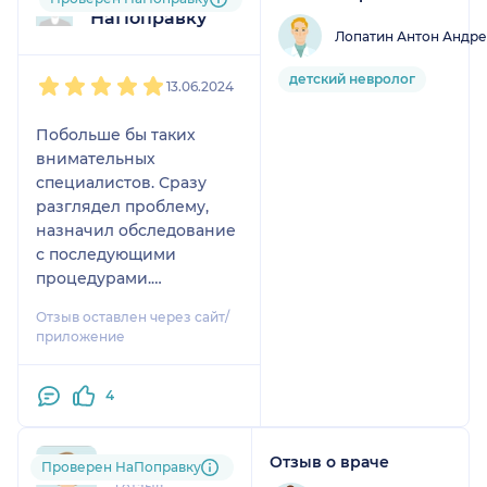
НаПоправку
Лопатин Антон Андр
1
2
3
4
5
детский невролог
13.06.2024
Побольше бы таких
внимательных
специалистов. Сразу
разглядел проблему,
назначил обследование
с последующими
процедурами.
Поздравляем Вас,
Отзыв оставлен через сайт/
доктор, с наступающим
приложение
днём медика, и желаем
вам крепкого здоровья и
4
всех благ!
Отзыв о враче
miz....@....ru
Проверен НаПоправку
1 отзыв