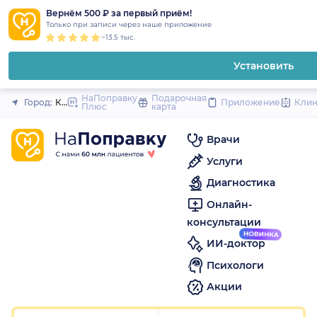
1
2
3
4
5
1
2
3
4
5
1
2
3
4
5
to
Вернём 500 ₽ за первый приём!
Закрыть
Только при записи через наше приложение
content
~13.5 тыс.
Установить
НаПоправку
Подарочная
Город:
Красноярск
Приложение
Кли
Плюс
карта
Врачи
Услуги
Диагностика
Онлайн-
консультации
ИИ-доктор
Психологи
Акции