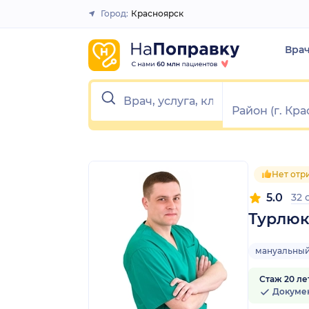
1
2
3
4
5
1
2
3
4
5
Город:
Красноярск
Закрыть
Вра
Нет отр
5.0
32 
Турлюк
мануальный
Стаж 20 ле
Докуме