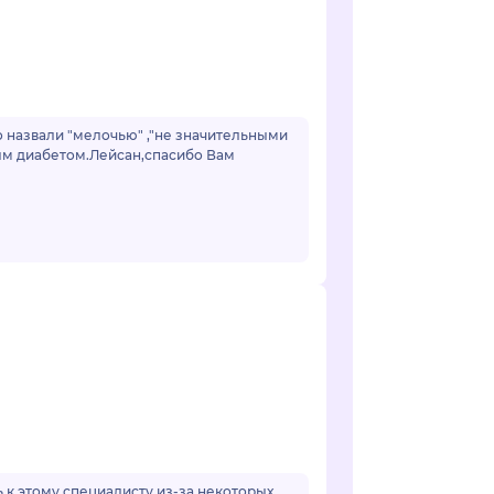
о назвали "мелочью" ,"не значительными
ным диабетом.Лейсан,спасибо Вам
к этому специалисту из-за некоторых