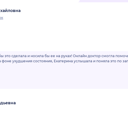
ихайловна
ок
бы это сделала и носила бы ее на руках! Онлайн доктор смогла помо
а фоне ухудшения состояния, Екатерина услышала и поняла это по зап
адьевна