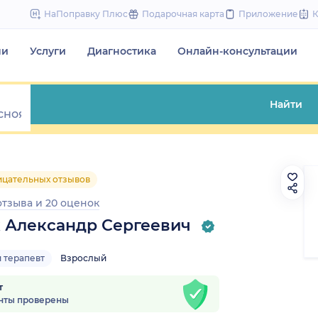
to
НаПоправку Плюс
Подарочная карта
Приложение
content
чи
Услуги
Диагностика
Онлайн-консультации
Найти
ицательных отзывов
отзыва
и
20 оценок
 Александр Сергеевич
 терапевт
Взрослый
т
нты проверены