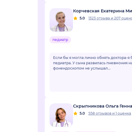
Корчевская Екатерина М
5.0
1323 отзыва
и
207 оцен
педиатр
Если бы я могла лично обнять доктора-я 
педиатра. У сына развилась пневмония н
фонендоскопом не услышал...
Скрыпникова Ольга Генн
5.0
558 отзывов
и
1 оценка