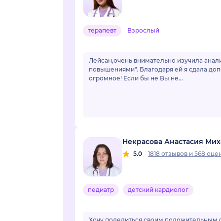
терапевт
Взрослый
Лейсан,очень внимательно изучила анали
повышениями". Благодаря ей я сдала доп
огромное! Если бы не Вы не...
Некрасова Анастасия Ми
5.0
1818 отзывов
и
568 оце
педиатр
детский кардиолог
Хочу поделиться своим положительным о