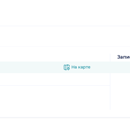
Запи
В к
На карте