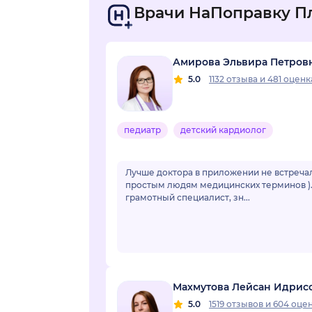
Врачи НаПоправку П
Амирова Эльвира Петров
5.0
1132 отзыва
и
481 оценк
педиатр
детский кардиолог
Лучше доктора в приложении не встречал
простым людям медицинских терминов ). 
грамотный специалист, зн...
Махмутова Лейсан Идрис
5.0
1519 отзывов
и
604 оце