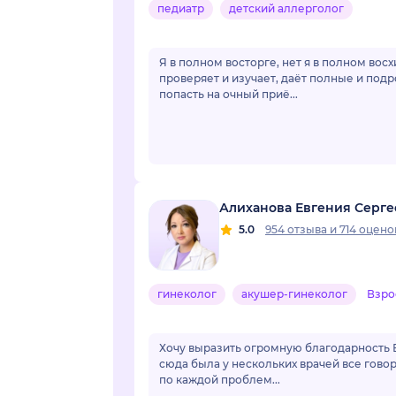
педиатр
детский аллерголог
Я в полном восторге, нет я в полном вос
проверяет и изучает, даёт полные и под
попасть на очный приё...
Алиханова Евгения Серге
5.0
954 отзыва
и
714 оцено
гинеколог
акушер-гинеколог
Взро
Хочу выразить огромную благодарность Е
сюда была у нескольких врачей все говор
по каждой проблем...