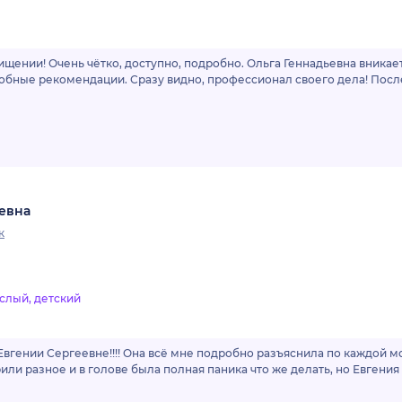
хищении! Очень чётко, доступно, подробно. Ольга Геннадьевна вника
робные рекомендации. Сразу видно, профессионал своего дела! Посл
евна
к
слый, детский
вгении Сергеевне!!!! Она всё мне подробно разъяснила по каждой мо
или разное и в голове была полная паника что же делать, но Евгения