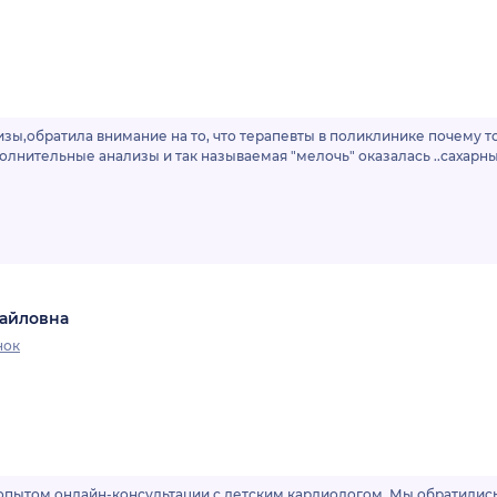
зы,обратила внимание на то, что терапевты в поликлинике почему т
олнительные анализы и так называемая "мелочь" оказалась ..сахар
хайловна
нок
пытом онлайн-консультации с детским кардиологом. Мы обратились 