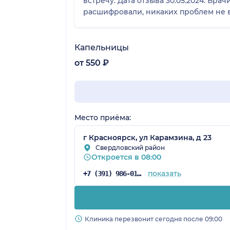
встречу. Дата отзыва 30.05.2024: Врачи профессионально подошли, дали время успокоится, и сделали хорошее ЭКГ, быстро
расшифровали, никаких проблем не 
Капельницы
от 550 ₽
Место приёма:
г Красноярск, ул Карамзина, д 23
Свердловский район
Откроется в 08:00
показать
+7 (391) 986-01-59
Клиника перезвонит сегодня после 09:00