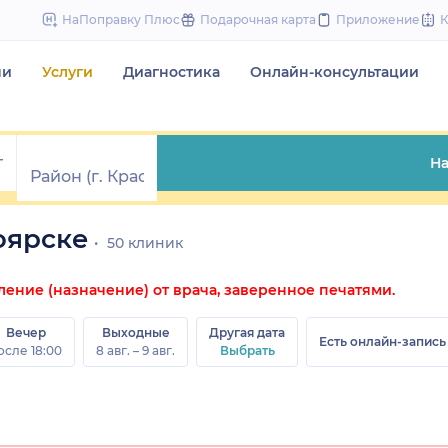
to
НаПоправку Плюс
Подарочная карта
Приложение
content
чи
Услуги
Диагностика
Онлайн-консультации
На
оярске
50 клиник
ние (назначение) от врача, заверенное печатями.
Вечер
Выходные
Другая дата
Есть онлайн-запись
осле 18:00
8 авг. – 9 авг.
Выбрать