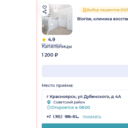
Выбор пациентов 202
Biorise, клиника восс
4.9
67 отзывов
Капельницы
1 200 ₽
Место приёма:
г Красноярск, ул Дубенского, д 4А
Советский район
Откроется в 08:00
показать
+7 (391) 986-03-40