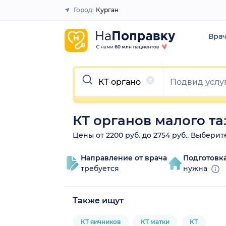
Город:
Курган
Закрыть
Вра
Очистить
КТ органов малого та
Цены от 2200 руб. до 2754 руб.. Выберит
Направление от врача
Подготовк
требуется
нужна
Также ищут
КТ яичников
КТ матки
КТ