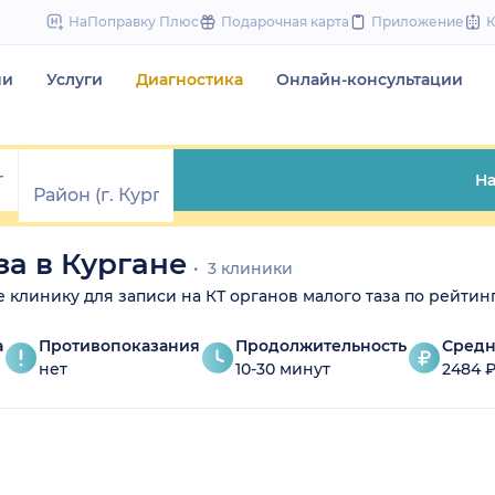
to
НаПоправку Плюс
Подарочная карта
Приложение
content
чи
Услуги
Диагностика
Онлайн-консультации
На
за в Кургане
3 клиники
е клинику для записи на КТ органов малого таза по рейтинг
а
Противопоказания
Продолжительность
Средн
нет
10-30 минут
2484 