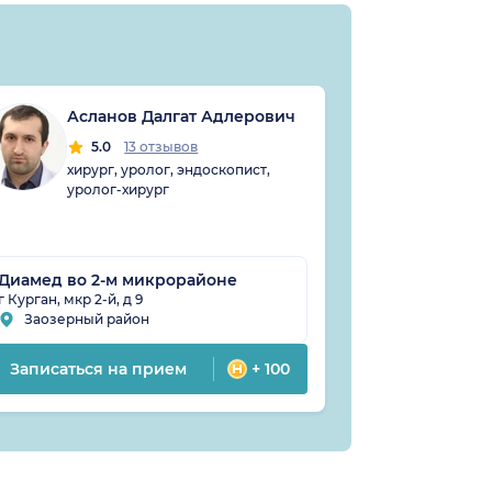
Асланов Далгат Адлерович
Куз
Мих
5.0
13 отзывов
хирург, уролог, эндоскопист,
4
уролог-хирург
гине
врач
Диамед во 2-м микрорайоне
Центр семе
г Курган, мкр 2-й, д 9
г Курган, ул К
Заозерный район
район Ряб
Записаться на прием
+ 100
Записатьс