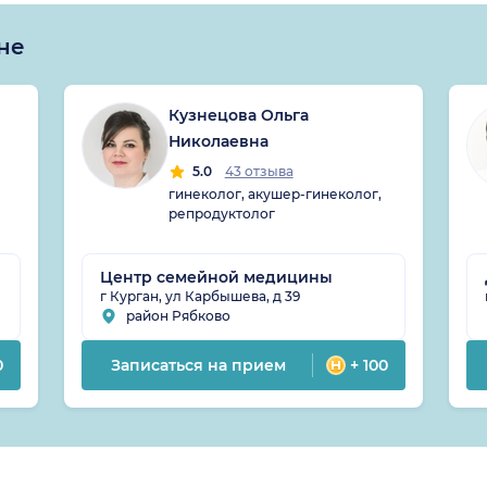
не
Кузнецова Ольга
Николаевна
5.0
43 отзыва
гинеколог, акушер-гинеколог,
репродуктолог
Центр семейной медицины
г Курган, ул Карбышева, д 39
район Рябково
0
Записаться на прием
+ 100