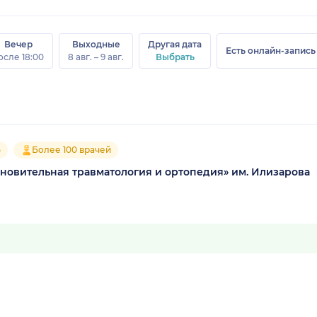
Вечер
Выходные
Другая дата
Есть онлайн-запись
осле 18:00
8 авг. – 9 авг.
Выбрать
5
Более 100 врачей
новительная травматология и ортопедия» им. Илизарова