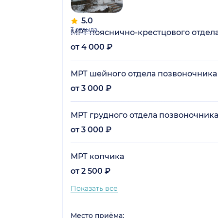
5.0
3 отзыва
МРТ пояснично-крестцового отдел
от 4 000 ₽
МРТ шейного отдела позвоночника
от 3 000 ₽
МРТ грудного отдела позвоночник
от 3 000 ₽
МРТ копчика
от 2 500 ₽
Показать все
Место приёма: