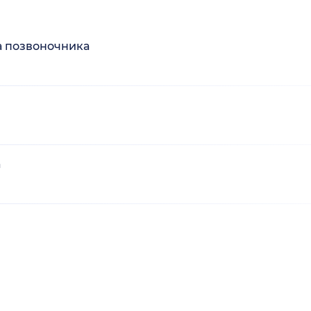
а позвоночника
а