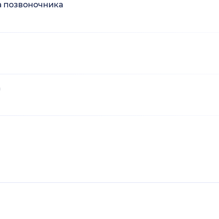
а позвоночника
а