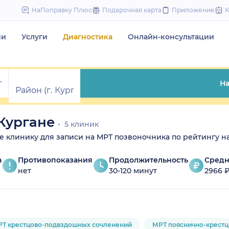
to
НаПоправку Плюс
Подарочная карта
Приложение
content
чи
Услуги
Диагностика
Онлайн-консультации
На
Кургане
5 клиник
те клинику для записи на МРТ позвоночника по рейтингу на
а
Противопоказания
Продолжительность
Средн
нет
30-120 минут
2966 
Т крестцово-подвздошных сочленений
МРТ пояснично-крестц