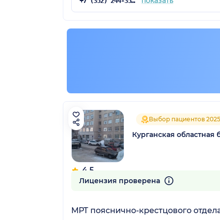
показать
+7 (352) 244-35-03
Выбор пациентов 202
Курганская областная 
4.5
89 отзывов
Лицензия проверена
МРТ пояснично-крестцового отдел