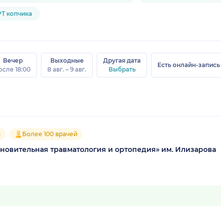
Т копчика
Вечер
Выходные
Другая дата
Есть онлайн-запись
осле 18:00
8 авг. – 9 авг.
Выбрать
5
Более 100 врачей
новительная травматология и ортопедия» им. Илизарова