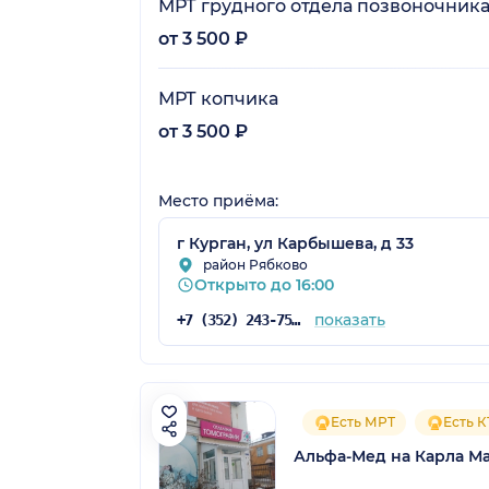
МРТ грудного отдела позвоночник
от 3 500 ₽
МРТ копчика
от 3 500 ₽
Место приёма:
г Курган, ул Карбышева, д 33
район Рябково
Открыто до 16:00
показать
+7 (352) 243-75-25
Есть МРТ
Есть К
Альфа-Мед на Карла М