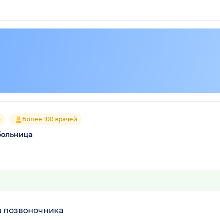
5
Более 100 врачей
больница
а позвоночника