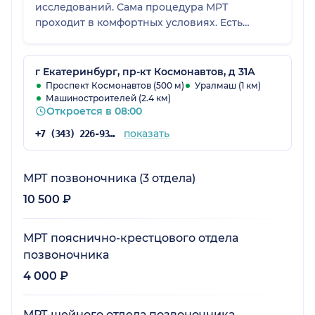
исследований. Сама процедура МРТ
проходит в комфортных условиях. Есть
кабинка для раздевания. По специалистам
сразу видно, что пытаются найти причину
боли. И, что немаловажно, расшифровку
г Екатеринбург, пр-кт Космонавтов, д 31А
результата вам могут выслать на почту, тем
Проспект Космонавтов (500 м)
Уралмаш (1 км)
Машиностроителей (2.4 км)
самым избавляя от необходимости сидеть и
Откроется в 08:00
ждать или приезжать повторно.
показать
+7 (343) 226-93-81
МРТ позвоночника (3 отдела)
10 500 ₽
МРТ пояснично-крестцового отдела
позвоночника
4 000 ₽
МРТ шейного отдела позвоночника