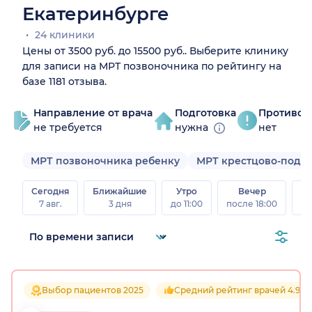
Екатеринбурге
24 клиники
Цены от 3500 руб. до 15500 руб.. Выберите клинику
для записи на МРТ позвоночника по рейтингу на
базе 1181 отзыва.
Направление от врача
Подготовка
Противоп
не требуется
нужна
нет
МРТ позвоночника ребенку
МРТ крестцово-подв
Сегодня
Ближайшие
Утро
Вечер
В
7 авг.
3 дня
до 11:00
после 18:00
8 а
Выбор пациентов 2025
Средний рейтинг врачей 4.9