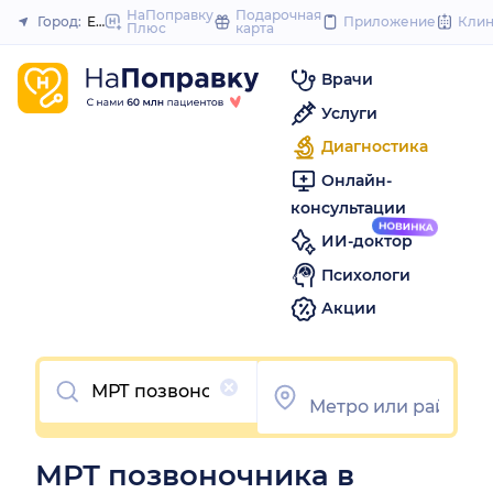
to
НаПоправку
Подарочная
Город:
Екатеринбург
Приложение
Кли
Плюс
карта
Закрыть
content
Врачи
Услуги
Диагностика
Онлайн-
консультации
ИИ-доктор
Психологи
Акции
Очистить
МРТ позвоночника в