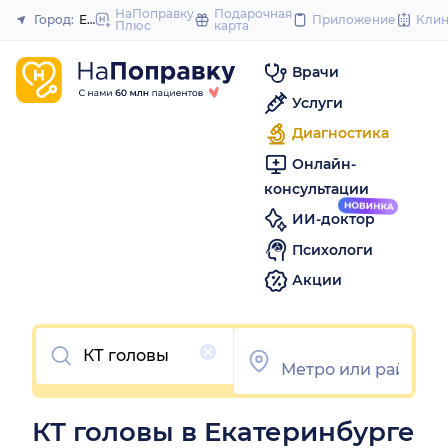
to
НаПоправку
Подарочная
Город:
Екатеринбург
Приложение
Кли
Плюс
карта
Закрыть
content
Врачи
Услуги
Диагностика
Онлайн-
консультации
ИИ-доктор
Психологи
Акции
Очистить
КТ головы в Екатеринбурге