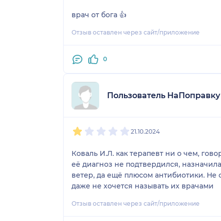
врач от бога 👍
Отзыв оставлен через сайт/приложение
0
Пользователь НаПоправку
1
2
3
4
5
21.10.2024
Коваль И.Л. как терапевт ни о чем, гов
её диагноз не подтвердился, назначила
ветер, да ещё плюсом антибиотики. Не с
даже не хочется называть их врачами
Отзыв оставлен через сайт/приложение