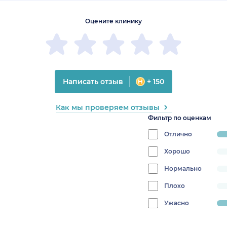
Оцените клинику
Написать отзыв
+ 150
Как мы проверяем отзывы
Фильтр по оценкам
Отлично
progress:
70%
Хорошо
progress:
0%
Нормально
progress:
0%
Плохо
progress:
0%
Ужасно
progress:
30%