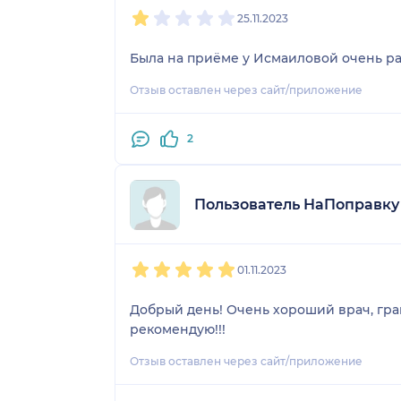
1
2
3
4
5
25.11.2023
Была на приёме у Исмаиловой очень ра
Отзыв оставлен через сайт/приложение
2
Пользователь НаПоправку
1
2
3
4
5
01.11.2023
Добрый день! Очень хороший врач, гра
рекомендую!!!
Отзыв оставлен через сайт/приложение