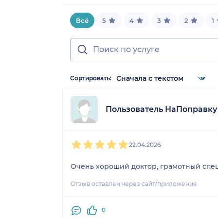
Всё
5
4
3
2
1
Сортировать:
Пользователь НаПоправку
1
2
3
4
5
22.04.2026
Очень хороший доктор, грамотный спе
Отзыв оставлен через сайт/приложение
0