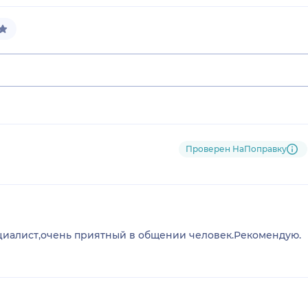
Проверен НаПоправку
циалист,очень приятный в общении человек.Рекомендую.