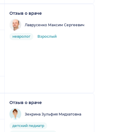
Отзыв о враче
Лаврусенко Максим Сергеевич
невролог
Взрослый
Отзыв о враче
Зекрина Зульфия Мидхатовна
детский педиатр