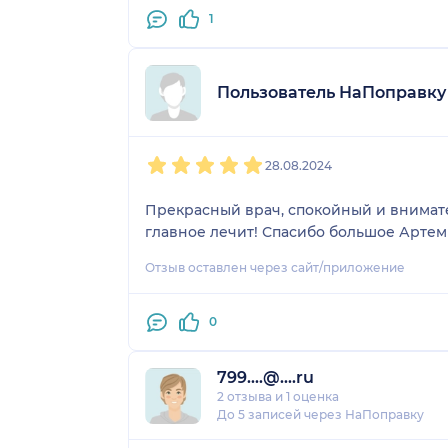
1
Пользователь НаПоправку
1
2
3
4
5
28.08.2024
Прекрасный врач, спокойный и внимате
главное лечит! Спасибо большое Артем
Отзыв оставлен через сайт/приложение
0
799....@....ru
2 отзыва
и
1 оценка
До 5 записей через НаПоправку