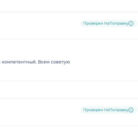
Проверен НаПоправку
личныйдоктор. Очень внимательны и компетентный. Всем советую
Проверен НаПоправку