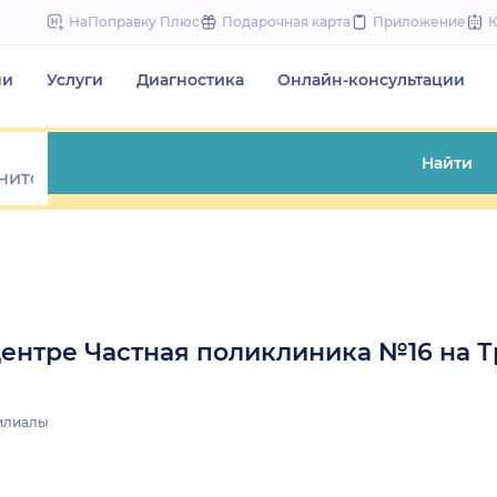
to
НаПоправку Плюс
Подарочная карта
Приложение
content
чи
Услуги
Диагностика
Онлайн-консультации
Найти
ентре Частная поликлиника №16 на Т
илиалы