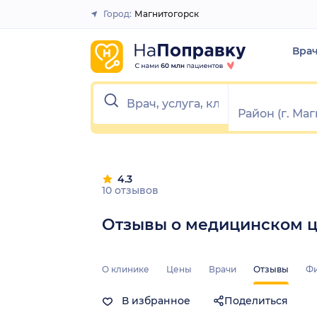
1
2
3
4
5
1
2
3
4
5
Город:
Магнитогорск
Закрыть
Вра
4.3
10 отзывов
Отзывы о медицинском ц
О клинике
Цены
Врачи
Отзывы
Ф
В избранное
Поделиться