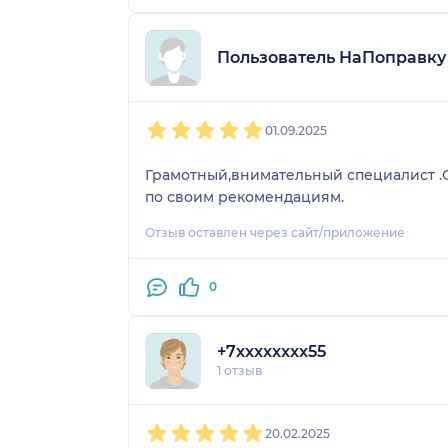
Пользователь НаПоправку
1
2
3
4
5
01.09.2025
Грамотный,внимательный специалист .О
по своим рекомендациям.
Отзыв оставлен через сайт/приложение
0
+7xxxxxxxx55
1 отзыв
1
2
3
4
5
20.02.2025