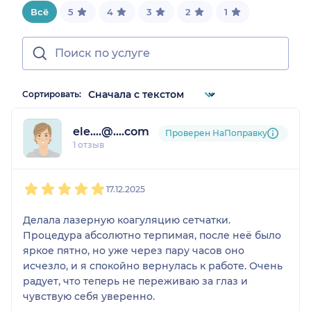
Всё
5
4
3
2
1
Сортировать:
ele....@....com
Проверен НаПоправку
1 отзыв
1
2
3
4
5
17.12.2025
Делала лазерную коагуляцию сетчатки.
Процедура абсолютно терпимая, после неё было
яркое пятно, но уже через пару часов оно
исчезло, и я спокойно вернулась к работе. Очень
радует, что теперь не переживаю за глаз и
чувствую себя уверенно.