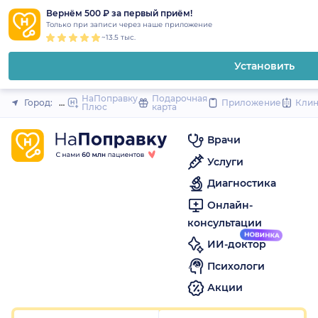
1
2
3
4
5
1
2
3
4
5
1
2
3
4
5
to
Вернём 500 ₽ за первый приём!
Закрыть
Только при записи через наше приложение
content
~13.5 тыс.
Установить
НаПоправку
Подарочная
Город:
Мурманск
Приложение
Кли
Плюс
карта
Врачи
Услуги
Диагностика
Онлайн-
консультации
ИИ-доктор
Психологи
Акции