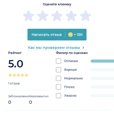
Оцените клинику
Написать отзыв
+ 150
Как мы проверяем отзывы
Рейтинг
Фильтр по оценкам
5.0
Отлично
progress:
100%
Хорошо
progress:
0%
Нормально
progress:
1 отзыв
0%
Плохо
progress:
0%
Ужасно
progress:
Заблокировано
Нерелевантно
0
0
0%