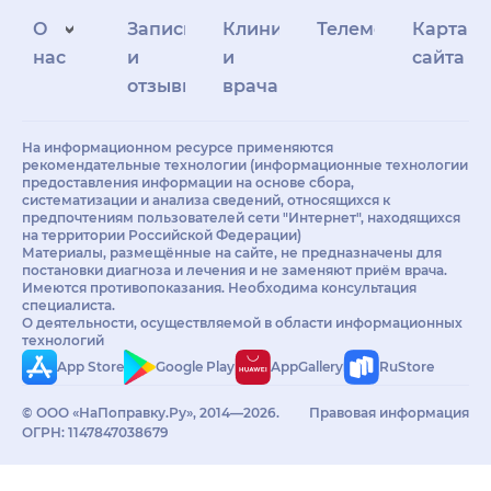
О
Запись
Клиникам
Телемедицина
Карта
нас
и
и
сайта
отзывы
врачам
На информационном ресурсе применяются
рекомендательные технологии (информационные технологии
предоставления информации на основе сбора,
систематизации и анализа сведений, относящихся к
предпочтениям пользователей сети "Интернет", находящихся
на территории Российской Федерации)
Материалы, размещённые на сайте, не предназначены для
постановки диагноза и лечения и не заменяют приём врача.
Имеются противопоказания. Необходима консультация
специалиста.
О деятельности, осуществляемой в области информационных
технологий
App Store
Google Play
AppGallery
RuStore
© ООО «НаПоправку.Ру», 2014—2026.
Правовая информация
ОГРН: 1147847038679