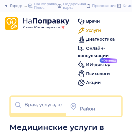
to
НаПоправку
Подарочная
Город:
Нефтекамск
Приложение
Кли
Плюс
карта
Закрыть
content
Врачи
Услуги
Диагностика
Онлайн-
консультации
ИИ-доктор
Психологи
Акции
Медицинские услуги в