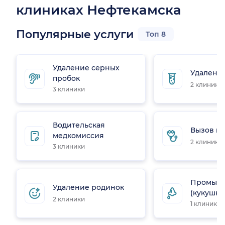
клиниках Нефтекамска
Популярные услуги
Топ 8
Удаление серных
Удалени
пробок
2 клиники
3 клиники
Водительская
Вызов вр
медкомиссия
2 клиники
3 клиники
Промыва
Удаление родинок
(кукушка
2 клиники
1 клиника