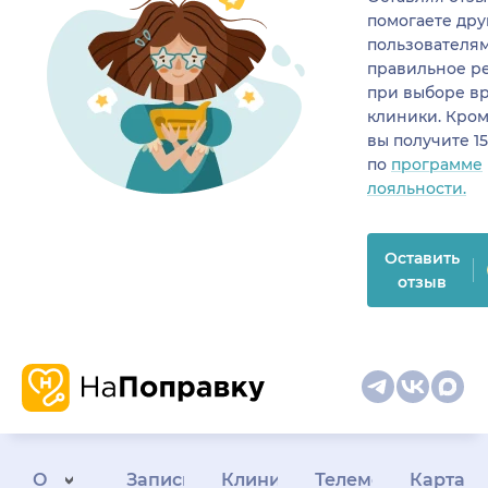
помогаете др
пользователя
правильное р
при выборе в
клиники. Кром
вы получите 1
по
программе
лояльности.
Оставить
отзыв
О
Запись
Клиникам
Телемедицина
Карта