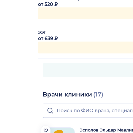
от 520 ₽
ЭЭГ
от 639 ₽
Врачи клиники
(17)
Эсполов Эльдар Мавл