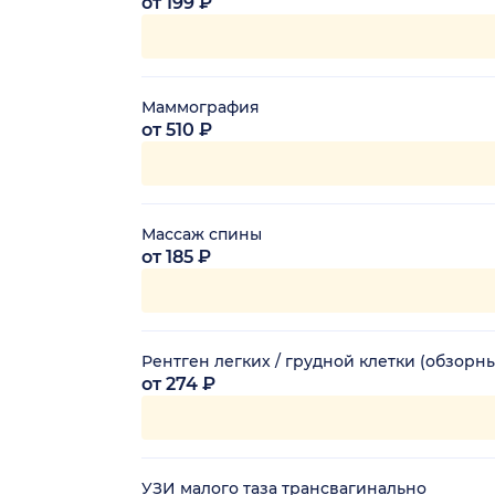
от 199 ₽
Маммография
от 510 ₽
Массаж спины
от 185 ₽
Рентген легких / грудной клетки (обзорн
от 274 ₽
УЗИ малого таза трансвагинально