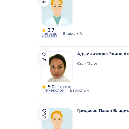
3.7
хирург
Взрослый
3 отзыва
Аджиниязова Элина А
Стаж 12 лет
5.0
1 отзыв
гинеколог
Взрослый
Гридасов Павел Влади