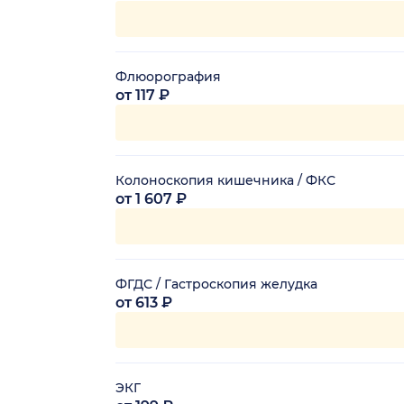
Флюорография
от 117 ₽
Колоноскопия кишечника / ФКС
от 1 607 ₽
ФГДС / Гастроскопия желудка
от 613 ₽
ЭКГ