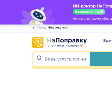
1
2
3
4
5
1
2
3
4
5
ИИ-доктор НаПоп
Закрыть
Бесплатно · 0 руб
Не знаете, к кому обра
Город:
Нефтекумск
Вра