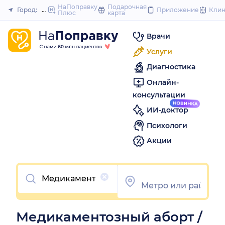
to
НаПоправку
Подарочная
Город:
Нижний Новгород
Приложение
Кли
Плюс
карта
Закрыть
content
Врачи
Услуги
Диагностика
Онлайн-
консультации
ИИ-доктор
Психологи
Акции
Очистить
Медикаментозный аборт /