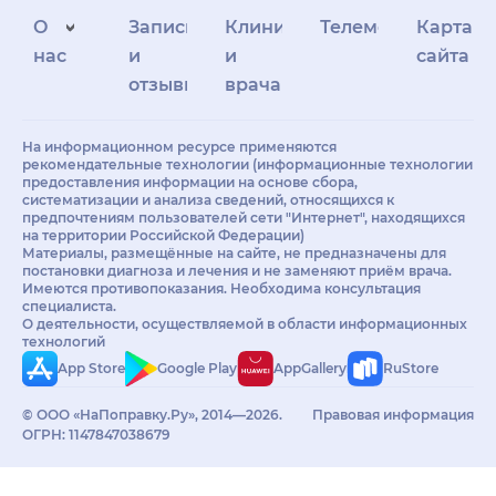
О
Запись
Клиникам
Телемедицина
Карта
нас
и
и
сайта
отзывы
врачам
На информационном ресурсе применяются
рекомендательные технологии (информационные технологии
предоставления информации на основе сбора,
систематизации и анализа сведений, относящихся к
предпочтениям пользователей сети "Интернет", находящихся
на территории Российской Федерации)
Материалы, размещённые на сайте, не предназначены для
постановки диагноза и лечения и не заменяют приём врача.
Имеются противопоказания. Необходима консультация
специалиста.
О деятельности, осуществляемой в области информационных
технологий
App Store
Google Play
AppGallery
RuStore
© ООО «НаПоправку.Ру», 2014—2026.
Правовая информация
ОГРН: 1147847038679