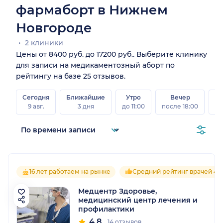
фармаборт в Нижнем
Новгороде
2 клиники
Цены от 8400 руб. до 17200 руб.. Выберите клинику
для записи на медикаментозный аборт по
рейтингу на базе 25 отзывов.
Сегодня
Ближайшие
Утро
Вечер
В
9 авг.
3 дня
до 11:00
после 18:00
8 а
16 лет работаем на рынке
Средний рейтинг врачей 4.8
Медцентр Здоровье,
медицинский центр лечения и
профилактики
4.8
14 отзывов