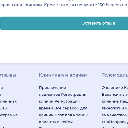
врача или клиники. Кроме того, вы получите 150 баллов п
Оставить отзыв
отзывы
Клиникам и врачам
Телемеди
ая
Привлечение
О клинике
К
я
пациентов
Регистрация
Вакансии в 
клиниках
клиник
Регистрация
клинике
На
зывы
врачей
Все сервисы для
технологии
К
рограмма
клиник
Блог для клиник
за качество
Клиенты и кейсы
«НаПоправк