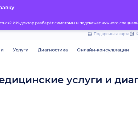
to
равку
content
титься? ИИ-доктор разберёт симптомы и подскажет нужного специали
Подарочная карта
чи
Услуги
Диагностика
Онлайн-консультации
едицинские услуги и диа