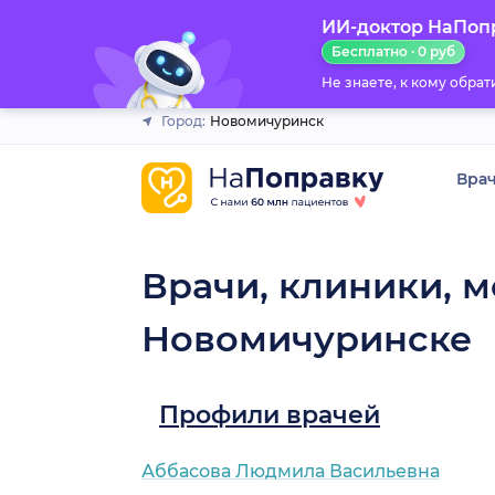
ИИ-доктор НаПоп
Закрыть
Бесплатно · 0 руб
Не знаете, к кому обра
Город:
Новомичуринск
Вра
Врачи, клиники, м
Новомичуринске
Профили врачей
Аббасова Людмила Васильевна