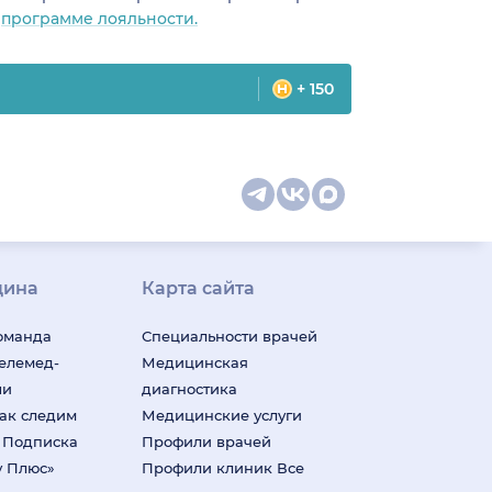
о
программе лояльности.
+ 150
цина
Карта сайта
оманда
Специальности врачей
телемед-
Медицинская
ши
диагностика
ак следим
Медицинские услуги
м
Подписка
Профили врачей
у Плюс»
Профили клиник
Все