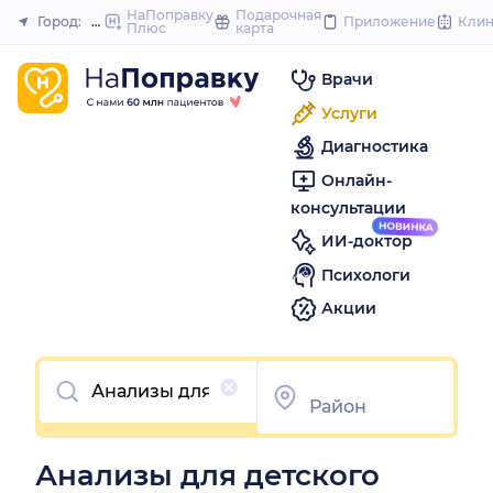
to
НаПоправку
Подарочная
Город:
Новороссийск
Приложение
Кли
Плюс
карта
Закрыть
content
Врачи
Услуги
Диагностика
Онлайн-
консультации
ИИ-доктор
Психологи
Акции
Очистить
Анализы для детского