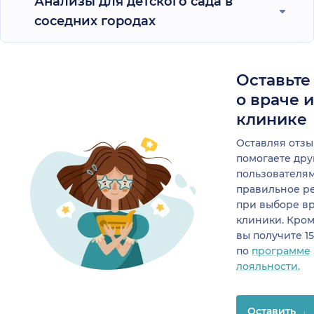
Анализы для детского сада в
соседних городах
Оставьте
о враче 
клинике
Оставляя отзы
помогаете др
пользователя
правильное р
при выборе в
клиники. Кром
вы получите 1
по
программе
лояльности.
Оставить