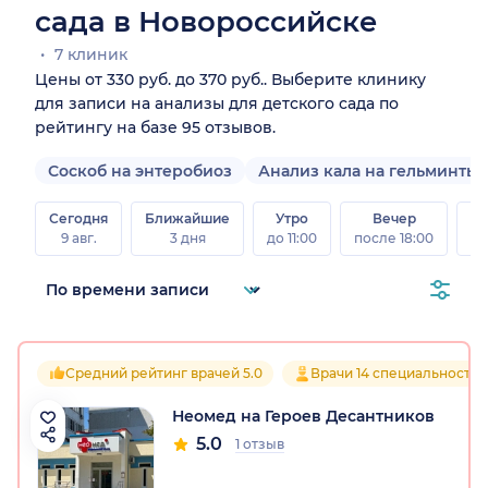
сада в Новороссийске
7 клиник
Цены от 330 руб. до 370 руб.. Выберите клинику
для записи на анализы для детского сада по
рейтингу на базе 95 отзывов.
Соскоб на энтеробиоз
Анализ кала на гельминты
Сегодня
Ближайшие
Утро
Вечер
В
9 авг.
3 дня
до 11:00
после 18:00
8 а
Средний рейтинг врачей 5.0
Врачи 14 специальностей
Неомед на Героев Десантников
5.0
1 отзыв