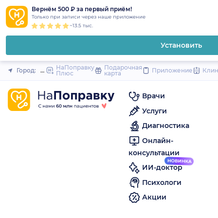
1
2
3
4
5
to
Вернём 500 ₽ за первый приём!
Закрыть
Только при записи через наше приложение
content
~13.5 тыс.
Установить
НаПоправку
Подарочная
Город:
Новороссийск
Приложение
Кли
Плюс
карта
Врачи
Услуги
Диагностика
Онлайн-
консультации
ИИ-доктор
Психологи
Акции