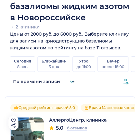
базалиомы жидким азотом
в Новороссийске
2 клиники
Цены от 2000 руб. до 6000 руб.. Выберите клинику
для записи на криодиструкцию базалиомы
жидким азотом по рейтингу на базе 11 отзывов.
Сегодня
Ближайшие
Утро
Вечер
В
8 авг.
3 дня
до 11:00
после 18:00
8 а
Средний рейтинг врачей 5.0
Врачи 14 специальностей
АллергоЦентр, клиника
5.0
6 отзывов