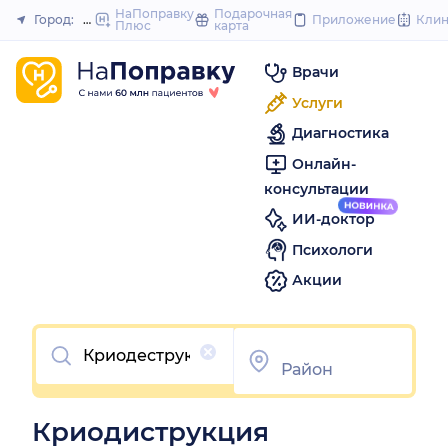
to
НаПоправку
Подарочная
Город:
Новороссийск
Приложение
Кли
Плюс
карта
Закрыть
content
Врачи
Услуги
Диагностика
Онлайн-
консультации
ИИ-доктор
Психологи
Акции
Очистить
Криодиструкция