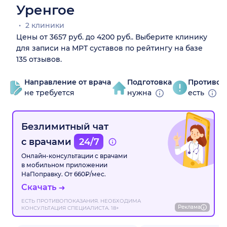
Уренгое
2 клиники
Цены от 3657 руб. до 4200 руб.. Выберите клинику
для записи на МРТ суставов по рейтингу на базе
135 отзывов.
Направление от врача
Подготовка
Противоп
не требуется
нужна
есть
Безлимитный чат
с врачами
24/7
Онлайн-консультации с врачами
в мобильном приложении
НаПоправку. От 660₽/мес.
Скачать
ЕСТЬ ПРОТИВОПОКАЗАНИЯ. НЕОБХОДИМА
Реклама
КОНСУЛЬТАЦИЯ СПЕЦИАЛИСТА. 18+