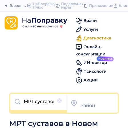
to
НаПоправку
Подарочная
Город:
Новый Уренгой
Приложение
Кли
Плюс
карта
Закрыть
content
Врачи
Услуги
Диагностика
Онлайн-
консультации
ИИ-доктор
Психологи
Акции
Очистить
МРТ суставов в Новом