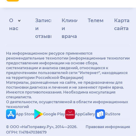
О
Запись
Клиникам
Телемедицина
Карта
нас
и
и
сайта
отзывы
врачам
На информационном ресурсе применяются
рекомендательные технологии (информационные технологии
предоставления информации на основе сбора,
систематизации и анализа сведений, относящихся к
предпочтениям пользователей сети "Интернет", находящихся
на территории Российской Федерации)
Материалы, размещённые на сайте, не предназначены для
постановки диагноза и лечения и не заменяют приём врача.
Имеются противопоказания. Необходима консультация
специалиста.
О деятельности, осуществляемой в области информационных
технологий
App Store
Google Play
AppGallery
RuStore
© ООО «НаПоправку.Ру», 2014—2026.
Правовая информация
ОГРН: 1147847038679