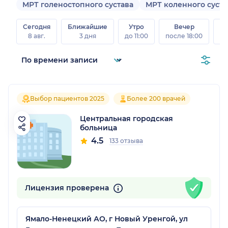
МРТ голеностопного сустава
МРТ коленного суста
Сегодня
Ближайшие
Утро
Вечер
В
8 авг.
3 дня
до 11:00
после 18:00
8 а
Выбор пациентов 2025
Более 200 врачей
Центральная городская
больница
4.5
133 отзыва
Лицензия проверена
Ямало-Ненецкий АО, г Новый Уренгой, ул