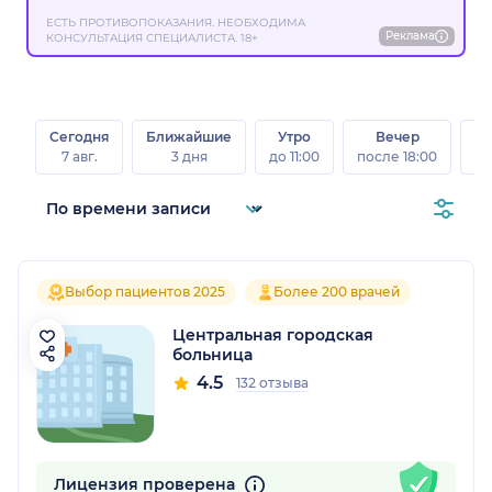
ЕСТЬ ПРОТИВОПОКАЗАНИЯ. НЕОБХОДИМА
Реклама
КОНСУЛЬТАЦИЯ СПЕЦИАЛИСТА. 18+
Сегодня
Ближайшие
Утро
Вечер
В
7 авг.
3 дня
до 11:00
после 18:00
8 а
Выбор пациентов 2025
Более 200 врачей
Центральная городская
больница
4.5
132 отзыва
Лицензия проверена