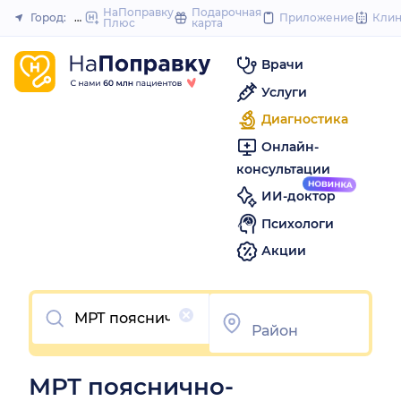
to
НаПоправку
Подарочная
Город:
Новый Уренгой
Приложение
Кли
Плюс
карта
Закрыть
content
Врачи
Услуги
Диагностика
Онлайн-
консультации
ИИ-доктор
Психологи
Акции
Очистить
МРТ пояснично-