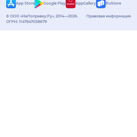
App Store
Google Play
AppGallery
RuStore
© ООО «НаПоправку.Ру», 2014—2026.
Правовая информация
ОГРН: 1147847038679