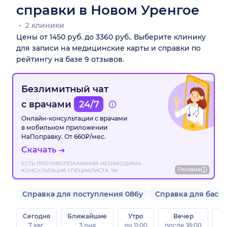
справки в Новом Уренгое
2 клиники
Цены от 1450 руб. до 3360 руб.. Выберите клинику
для записи на медицинские карты и справки по
рейтингу на базе 9 отзывов.
Безлимитный чат
с врачами
24/7
Онлайн-консультации с врачами
в мобильном приложении
НаПоправку. От 660₽/мес.
Скачать
ЕСТЬ ПРОТИВОПОКАЗАНИЯ. НЕОБХОДИМА
Реклама
КОНСУЛЬТАЦИЯ СПЕЦИАЛИСТА. 18+
Справка для поступления 086у
Справка для басс
Сегодня
Ближайшие
Утро
Вечер
В
7 авг.
3 дня
до 11:00
после 18:00
8 а