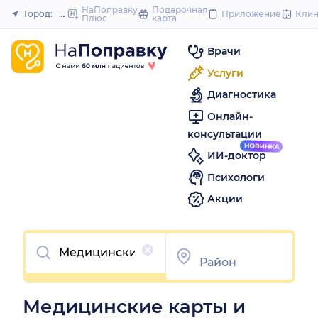
to
НаПоправку
Подарочная
Город:
Новый Уренгой
Приложение
Кли
Плюс
карта
Закрыть
content
Врачи
Услуги
Диагностика
Онлайн-
консультации
ИИ-доктор
Психологи
Акции
Очистить
Медицинские карты и