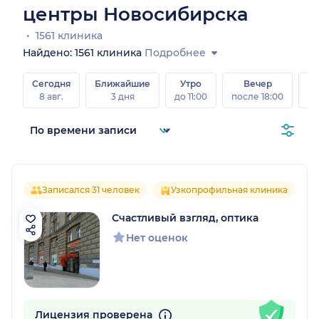
центры Новосибирска
1561 клиника
Найдено: 1561 клиника
Подробнее
Сегодня
Ближайшие
Утро
Вечер
В
8 авг.
3 дня
до 11:00
после 18:00
8 а
Записался 31 человек
Узкопрофильная клиника
Счастливый взгляд, оптика
Нет оценок
Лицензия проверена