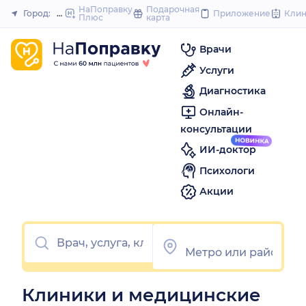
to
НаПоправку
Подарочная
Город:
Новосибирск
Приложение
Кли
Плюс
карта
Закрыть
content
Врачи
Услуги
Диагностика
Онлайн-
консультации
ИИ-доктор
Психологи
Акции
Клиники и медицинские