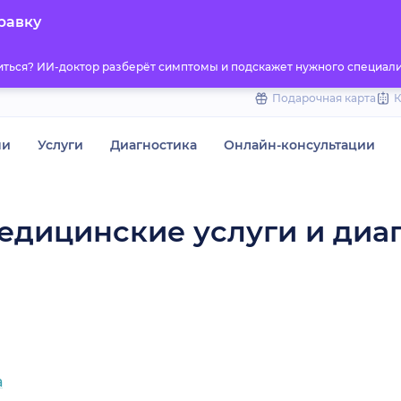
to
равку
content
титься? ИИ-доктор разберёт симптомы и подскажет нужного специали
Подарочная карта
чи
Услуги
Диагностика
Онлайн-консультации
едицинские услуги и диа
а