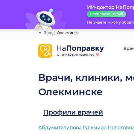
ИИ-доктор НаПоп
Закрыть
Бесплатно · 0 руб
Не знаете, к кому обра
Город:
Олекминск
Вра
Врачи, клиники, м
Олекминске
Профили врачей
Абдумиталипова Гульмира Полотовн