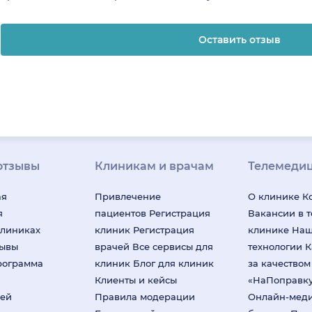
Оставить отзыв
отзывы
Клиникам и врачам
Телемеди
ая
Привлечение
О клинике
К
я
пациентов
Регистрация
Вакансии в 
клиниках
клиник
Регистрация
клинике
На
зывы
врачей
Все сервисы для
технологии
К
рограмма
клиник
Блог для клиник
за качество
Клиенты и кейсы
«НаПоправк
лей
Правила модерации
Онлайн-мед