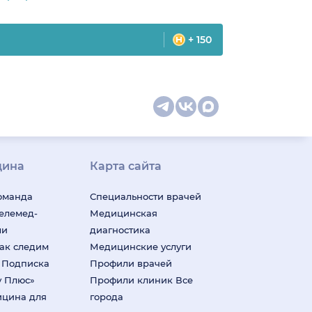
+ 150
цина
Карта сайта
оманда
Специальности врачей
телемед-
Медицинская
ши
диагностика
ак следим
Медицинские услуги
м
Подписка
Профили врачей
у Плюс»
Профили клиник
Все
ицина для
города