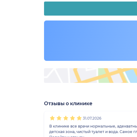
Отзывы о клинике
1
2
3
4
5
1
2
3
4
5
1
2
3
4
5
1
2
3
4
5
31.07.2026
В клинике все врачи нормальные, адекватные
детская зона, чистый туалет и вода. Самое 