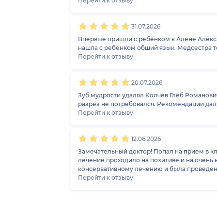
Перейти к отзыву
31.07.2026
Впервые пришли с ребёнком к Алёне Алексан
нашла с ребёнком общий язык. Медсестра т
Перейти к отзыву
20.07.2026
Зуб мудрости удалял Колчев Глеб Романович
разрез не потребовался. Рекомендации дал; 
Перейти к отзыву
12.06.2026
Замечательный доктор! Попал на прием в кли
лечение проходило на позитиве и на очень 
консервативному лечению и была проведена
уровне. Доктор оставил приятные впечатлени
Перейти к отзыву