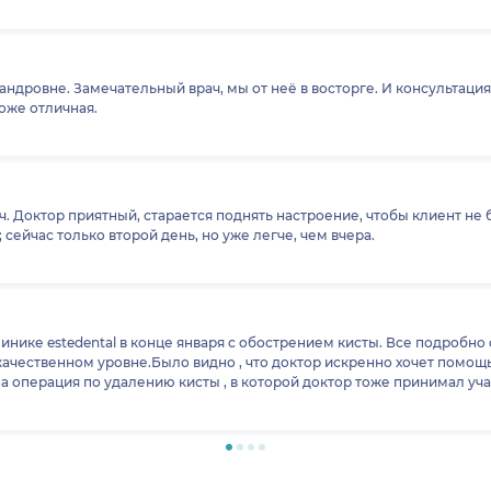
дровне. Замечательный врач, мы от неё в восторге. И консультация
оже отличная.
. Доктор приятный, старается поднять настроение, чтобы клиент не б
сейчас только второй день, но уже легче, чем вчера.
нике estedental в конце января с обострением кисты. Все подробно 
качественном уровне.Было видно , что доктор искренно хочет помощь
 операция по удалению кисты , в которой доктор тоже принимал уча
я , хочется и дальше лечиться у такого грамотного и добропорядочн