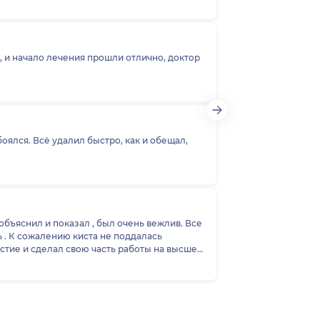
, и начало лечения прошли отлично, доктор
оялся. Всё удалил быстро, как и обещал,
объяснил и показал , был очень вежлив. Все
 . К сожалению киста не поддалась
стие и сделал свою часть работы на высшем
ого врача!