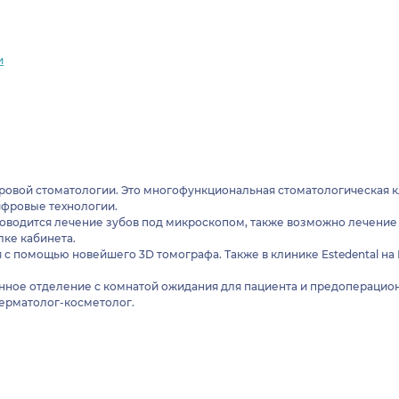
и
ифровой стоматологии. Это многофункциональная стоматологическая 
фровые технологии.
роводится лечение зубов под микроскопом, также возможно лечение 
лке кабинета.
 с помощью новейшего 3D томографа. Также в клинике Estedental на
нное отделение с комнатой ожидания для пациента и предоперацион
дерматолог-косметолог.