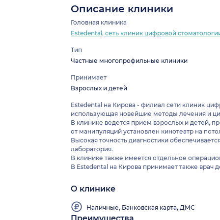
Описание клиники
Головная клиника
Estedental, cеть клиник цифровой стоматологи
Тип
Частные многопрофильные клиники
Принимает
Взрослых и детей
Estedental на Кирова - филиал сети клиник ц
использующая новейшие методы лечения и ци
В клинике ведется прием взрослых и детей, п
от манипуляций установлен кинотеатр на пото
Высокая точность диагностики обеспечивается
лаборатория.
В клинике также имеется отдельное операцио
В Estedental на Кирова принимает также врач 
О клинике
Наличные, Банковская карта, ДМС
Преимущества