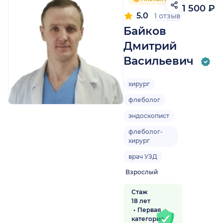
1 500 ₽
5.0
1 отзыв
Байков
Дмитрий
Васильевич
хирург
флеболог
эндоскопист
флеболог-
хирург
врач УЗД
Взрослый
Стаж
18 лет
Первая
категория