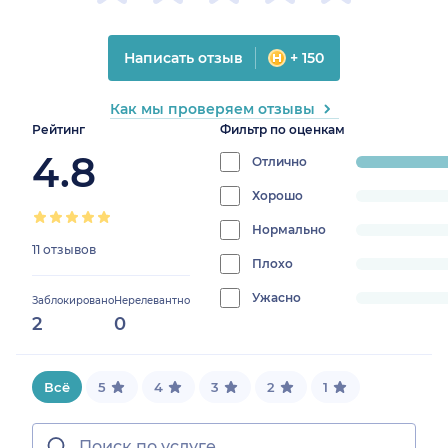
Написать отзыв
+ 150
Как мы проверяем отзывы
Рейтинг
Фильтр по оценкам
4.8
Отлично
progress:
100%
Хорошо
progress:
0%
Нормально
progress:
11 отзывов
0%
Плохо
progress:
0%
Ужасно
progress:
Заблокировано
Нерелевантно
2
0
0%
Всё
5
4
3
2
1