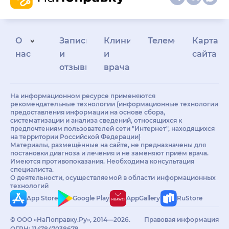
О
Запись
Клиникам
Телемедицина
Карта
нас
и
и
сайта
отзывы
врачам
На информационном ресурсе применяются
рекомендательные технологии (информационные технологии
предоставления информации на основе сбора,
систематизации и анализа сведений, относящихся к
предпочтениям пользователей сети "Интернет", находящихся
на территории Российской Федерации)
Материалы, размещённые на сайте, не предназначены для
постановки диагноза и лечения и не заменяют приём врача.
Имеются противопоказания. Необходима консультация
специалиста.
О деятельности, осуществляемой в области информационных
технологий
App Store
Google Play
AppGallery
RuStore
© ООО «НаПоправку.Ру», 2014—2026.
Правовая информация
ОГРН: 1147847038679