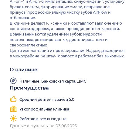
All-on-4 и All-on-6, имплантацию, синус-лифтинг, установку
брекет-систем, фторирование эмали, исправление
прикуса, профессиональную чистку зубов AirFlow и
отбеливание.
В клинике делают КТ-снимки и составляют заключение о
состоянии здоровья, а также проводят рентген челюсти.
Врачи занимаются удалением зубов: мудрости,
постоянных, ретинированных, дистопированных и
сверхкомплектных.
Центр имплантации и протезирования Надежда находится
в микрорайоне Бештау-Горапост и работает без выходных.
О клинике
Наличные, Банковская карта, ДМС
Преимущества
Средний рейтинг врачей 5.0
Узкопрофильная клиника
Работаем все выходные
Данные актуальны на 03.08.2026