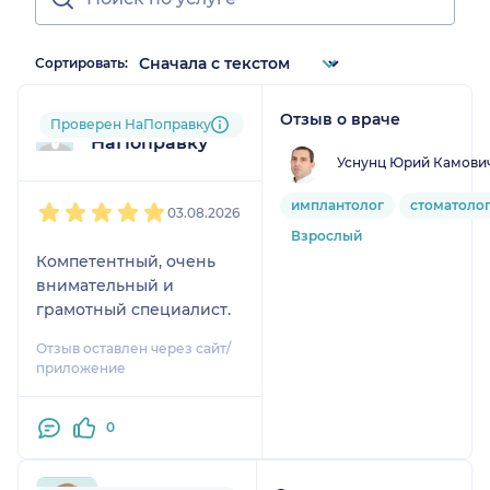
Сортировать:
Отзыв о враче
Пользователь
Проверен НаПоправку
НаПоправку
Уснунц Юрий Камови
1
2
3
4
5
имплантолог
стоматолог
03.08.2026
Взрослый
Компетентный, очень
внимательный и
грамотный специалист.
Отзыв оставлен через сайт/
приложение
0