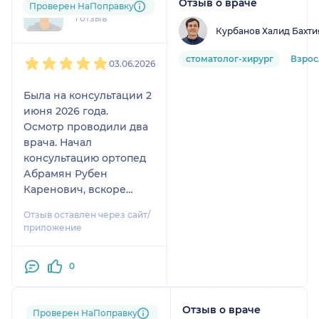
Отзыв о враче
cno....@....ru
Проверен НаПоправку
1 отзыв
Курбанов Халид Бахти
1
2
3
4
5
стоматолог-хирург
Взро
03.06.2026
Была на консультации 2
июня 2026 года.
Осмотр проводили два
врача. Начал
консультацию ортопед
Абрамян Рубен
Каренович, вскоре
подошел хирург
Отзыв оставлен через сайт/
Курбанов Халид
приложение
Бахтиярович. Сразу,
направили меня в
0
соседний кабинет, где
мне сделали снимки.
Затем продолжили
Отзыв о враче
Пользователь
Проверен НаПоправку
консультацию уже