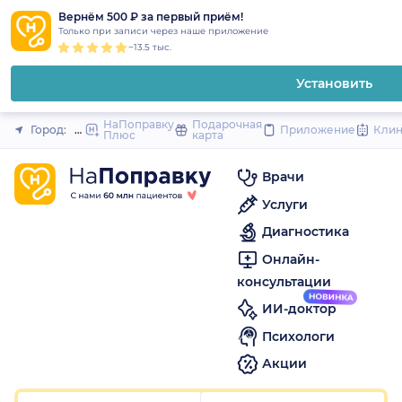
1
2
3
4
5
1
2
3
4
5
1
2
3
4
5
to
Вернём 500 ₽ за первый приём!
Закрыть
Только при записи через наше приложение
content
~13.5 тыс.
Установить
НаПоправку
Подарочная
Город:
Пятигорск
Приложение
Кли
Плюс
карта
Врачи
Услуги
Диагностика
Онлайн-
консультации
ИИ-доктор
Психологи
Акции