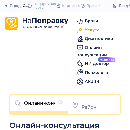
to
Подарочная
Город:
Сатка
Клиникам
Врачам
Вход 
карта
Закрыть
content
Врачи
Услуги
Диагностика
Онлайн-
консультации
ИИ-доктор
Психологи
Акции
Очистить
Онлайн-консультация