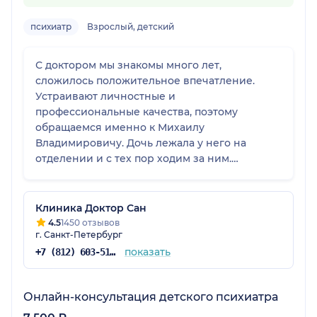
психиатр
Взрослый, детский
С доктором мы знакомы много лет,
сложилось положительное впечатление.
Устраивают личностные и
профессиональные качества, поэтому
обращаемся именно к Михаилу
Владимировичу. Дочь лежала у него на
отделении и с тех пор ходим за ним.
Времени уделяет сколько нужно, всегда
вникает в проблему, задает вопросы, даёт
хорошие советы, всё объясняет по схемам и
Клиника Доктор Сан
дозировкам. В клинике достаточно
4.5
1450 отзывов
г. Санкт-Петербург
комфортно, но проблема с парковкой и
неудобный заезд.
показать
+7 (812) 603-51-43
Онлайн-консультация детского психиатра