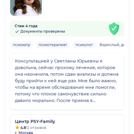
Стаж 4 года
Документы проверены
психиатр
психотерапевт
психолог
Взрослый, детск
Консультацией у Светланы Юрьевны я
довольна, сейчас прохожу лечение, которое
она назначила, потом сдам анализы и должна
буду прийти к ней еще раз. Мне было важно,
чтобы на время обследования мне помогли,
потому что плохое самочувствие сильно
давило морально. После приема я
почувствовала облегчение, очень даже. На
консультации было комфортно, врач все
выслушала и уделила достаточно времени.
Центр PSY-Family
4.8
12 отзывов
г. Москва