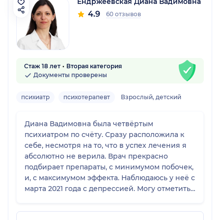
Ендржеевская Диана Вадимовна
4.9
60 отзывов
Стаж 18 лет
Вторая категория
Документы проверены
психиатр
психотерапевт
Взрослый, детский
Диана Вадимовна была четвёртым
психиатром по счёту. Сразу расположила к
себе, несмотря на то, что в успех лечения я
абсолютно не верила. Врач прекрасно
подбирает препараты, с минимумом побочек,
и, с максимумом эффекта. Наблюдаюсь у неё с
марта 2021 года с депрессией. Могу отметить,
что поменялся взгляд на жизнь, стала
адекватнее реагировать на окружающих,