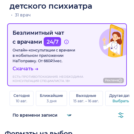
детского психиатра
31 врач
Безлимитный чат
с врачами
24/7
Онлайн-консультации с врачами
в мобильном приложении
НаПоправку. От 660₽/мес.
Скачать
ЕСТЬ ПРОТИВОПОКАЗАНИЯ. НЕОБХОДИМА
Реклама
КОНСУЛЬТАЦИЯ СПЕЦИАЛИСТА. 18+
Сегодня
Ближайшие
Выходные
Другая дата
10 авг.
3 дня
15 авг. – 16 авг.
Выбрать
Форматы на выбор