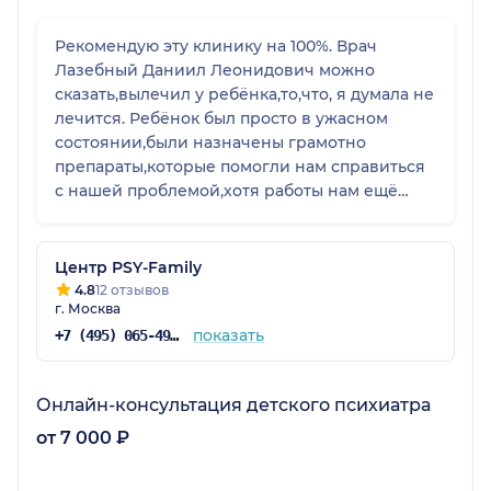
Рекомендую эту клинику на 100%. Врач
Лазебный Даниил Леонидович можно
сказать,вылечил у ребёнка,то,что, я думала не
лечится. Ребёнок был просто в ужасном
состоянии,были назначены грамотно
препараты,которые помогли нам справиться
с нашей проблемой,хотя работы нам ещё
предстоит немало,но с поддержкой
препаратами мы справимся. Не могли даже
ходить на занятия с ребёнком из-за его
Центр PSY-Family
поведения.Огромное спасибо Даниилу
4.8
12 отзывов
г. Москва
Леонидовичу!!!И ещё,немаловажно,что,пока
подбирали препараты,врач всегда был на
показать
+7 (495) 065-49-88
связи.Спасибо администратору Лиле,она нам
тоже очень помогает и всегда на связи!
Онлайн-консультация детского психиатра
от 7 000 ₽