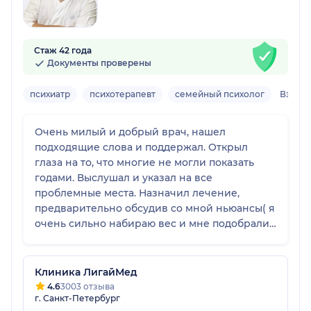
Стаж 42 года
Документы проверены
психиатр
психотерапевт
семейный психолог
Взросл
Очень милый и добрый врач, нашел
подходящие слова и поддержал. Открыл
глаза на то, что многие не могли показать
годами. Выслушал и указал на все
проблемные места. Назначил лечение,
предварительно обсудив со мной ньюансы( я
очень сильно набираю вес и мне подобрали
таблетки, которые снижают аппетит, а не
наоборот) что было для меня очень важно.
Буду работать с данным врачом и дальше,
Клиника ЛигайМед
надеюсь на скорейшее улучшение состояния
4.6
3003 отзыва
г. Санкт-Петербург