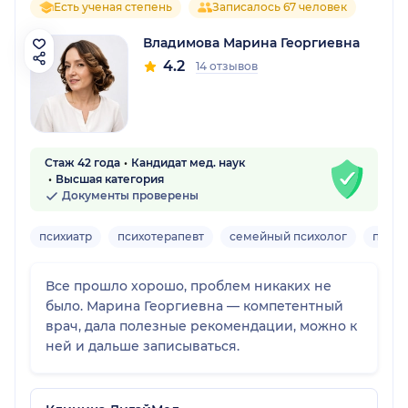
Есть ученая степень
Записалось 67 человек
Владимова Марина Георгиевна
4.2
14 отзывов
Стаж 42 года
Кандидат мед. наук
Высшая категория
Документы проверены
психиатр
психотерапевт
семейный психолог
психо
Все прошло хорошо, проблем никаких не
было. Марина Георгиевна — компетентный
врач, дала полезные рекомендации, можно к
ней и дальше записываться.