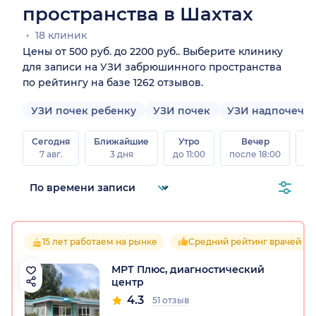
пространства в Шахтах
18 клиник
Цены от 500 руб. до 2200 руб.. Выберите клинику
для записи на УЗИ забрюшинного пространства
по рейтингу на базе 1262 отзывов.
УЗИ почек ребенку
УЗИ почек
УЗИ надпочечн
Сегодня
Ближайшие
Утро
Вечер
В
7 авг.
3 дня
до 11:00
после 18:00
8 а
15 лет работаем на рынке
Средний рейтинг врачей 4.2
МРТ Плюс, диагностический
центр
4.3
51 отзыв