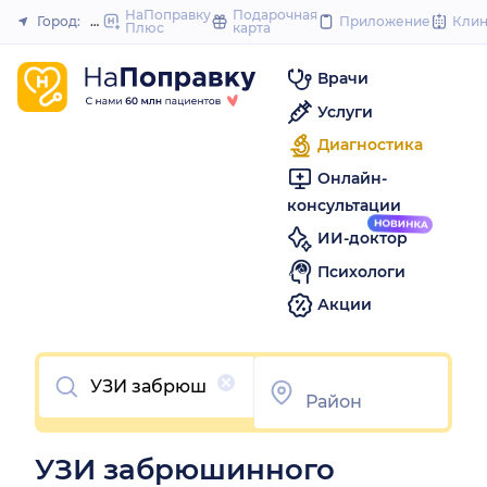
to
НаПоправку
Подарочная
Город:
Шахты
Приложение
Кли
Плюс
карта
Закрыть
content
Врачи
Услуги
Диагностика
Онлайн-
консультации
ИИ-доктор
Психологи
Акции
Очистить
УЗИ забрюшинного