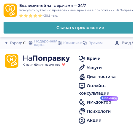
1
2
3
4
5
to
Безлимитный чат с врачами — 24/7
Закрыть
Консультируйтесь с проверенными врачами в приложении НаПоправк
content
~30.5 тыс.
Скачать приложение
Подарочная
Город:
Солигалич
Клиникам
Врачам
Вход 
карта
Врачи
Услуги
Диагностика
Онлайн-
консультации
ИИ-доктор
Психологи
Акции