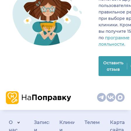
пользователя
правильное р
при выборе в
клиники. Кром
вы получите 1
по
программе
лояльности.
Оставить
отзыв
О
Запись
Клиникам
Телемедицина
Карта
нас
и
и
сайта